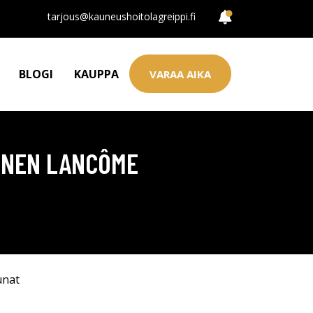
tarjous@kauneushoitolagreippi.fi
BLOGI
KAUPPA
VARAA AIKA
AINEN LANCÔME
unat