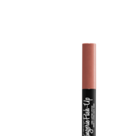
Erikoist
Sponsoriltamme
IdealofMeD K
Kaikki Idealof