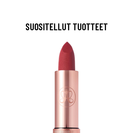
SUOSITELLUT TUOTTEET
arjous
auppa
MeDin tuotteet -20 %!