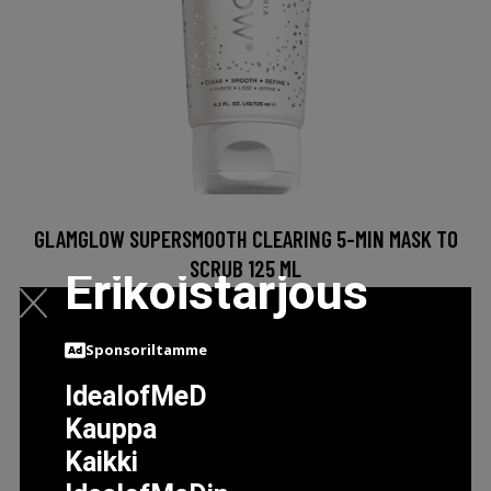
GLAMGLOW SUPERSMOOTH CLEARING 5-MIN MASK TO
SCRUB 125 ML
Erikoistarjous
31.9 EUR
Sponsoriltamme
LISÄTIETOJA
IdealofMeD
Kauppa
Kaikki