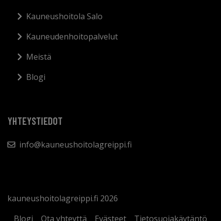
Kauneushoitola Salo
Kauneudenhoitopalvelut
Meistä
Blogi
YHTEYSTIEDOT
info@kauneushoitolagreippi.fi
kauneushoitolagreippi.fi 2026
Blogi
Ota yhteyttä
Evästeet
Tietosuojakäytäntö