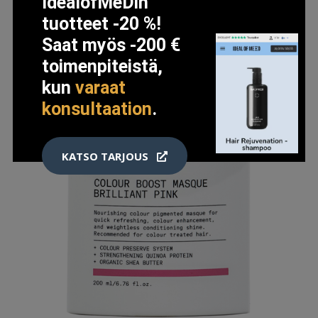
IdealofMeDin
tuotteet -20 %!
Saat myös -200 €
toimenpiteistä,
kun
varaat
konsultaation
.
KATSO TARJOUS