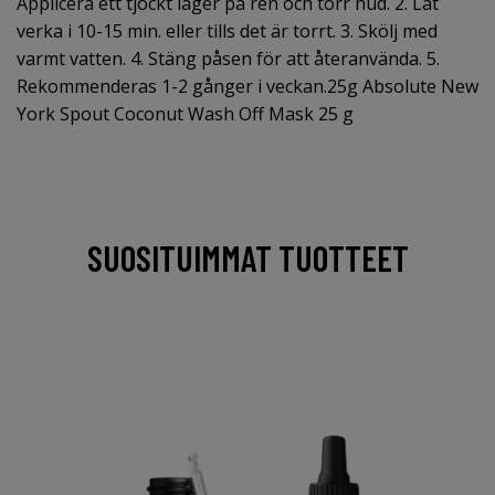
Applicera ett tjockt lager på ren och torr hud. 2. Låt
verka i 10-15 min. eller tills det är torrt. 3. Skölj med
varmt vatten. 4. Stäng påsen för att återanvända. 5.
Rekommenderas 1-2 gånger i veckan.25g Absolute New
York Spout Coconut Wash Off Mask 25 g
SUOSITUIMMAT TUOTTEET