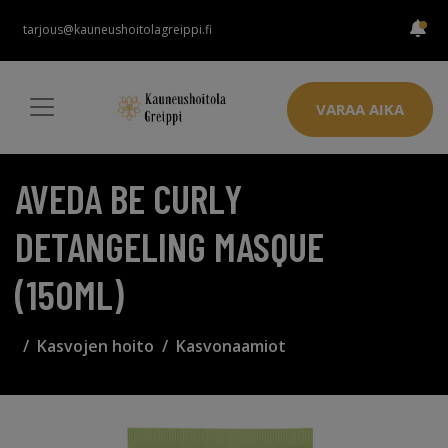
tarjous@kauneushoitolagreippi.fi
VARAA AIKA
AVEDA BE CURLY
DETANGELING MASQUE
(150ML)
Kasvojen hoito
Kasvonaamiot