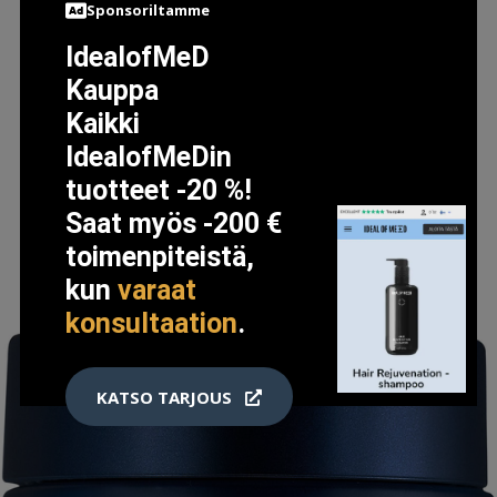
Sponsoriltamme
THE FRESH OLIVE SHEET MASK, IT'S SKIN K-BEAUTY
IdealofMeD
2.5 EUR
Kauppa
Kaikki
IdealofMeDin
LISÄTIETOJA
tuotteet -20 %!
Saat myös -200 €
toimenpiteistä,
kun
varaat
konsultaation
.
KATSO TARJOUS