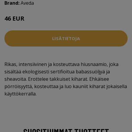
Brand:
Aveda
46 EUR
52.5 EUR
LISÄTIETOJA
Rikas, intensiivinen ja kosteuttava hiusnaamio, joka
sisältää ekologisesti sertifioitua babassuöljyä ja
sheavoita. Erottelee takkuiset kiharat. Ehkäisee
pörröisyyttä, kosteuttaa ja luo kauniit kiharat jokaisella
käyttökerralla.
SUOSITUIMMAT TUOTTEET