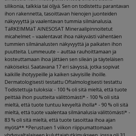
silikonia, talkkia tai öljyä. Sen on todistettu parantavan
ihon rakennetta, tasoittavan hienojen juonteiden
näkyvyyttä ja vaalentavan tummia silmänalusia.
TäRKEIMMäT AINESOSAT Mineraalipinnoitetut
micahelmet – vaalentavat ihoa näkyvästi vähentäen
tummien silmänalusten näkyvyyttä ja paikaten ihon
puutteita. Lummeuute – auttaa rauhoittamaan ja
kosteuttamaan ihoa jättäen sen sileän ja täyteläisen
näköiseksi. Saatavana 17 eri sävyssä, jotka sopivat
kaikille ihotyypeille ja kaiken sävyisille ihoille.
Dermatologisesti testattu Oftalmologisesti testattu
Todistettuja tuloksia: - 100 % oli sitä mieltä, että tuote
peittää ihon puutteita välittömästi* - 100 % oli sitä
mieltä, että tuote tuntuu kevyeltä iholla* - 90 % oli sitä
mieltä, että tuote vaalentaa silmänalusia välittömästi* -
83 % oli sitä mieltä, että tuote tasoittaa ihoa ajan
myötä** *Perustuen 1 viikon riippumattomaan
yhdysvaltalaiseen kuluttajatutkimukseen, jossa oli 31