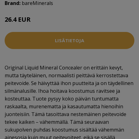
Brand:
bareMinerals
26.4 EUR
34 EUR
LISÄTIETOJA
Original Liquid Mineral Concealer on erittäin kevyt,
mutta täyteläinen, normaalisti peittävä kerrostettava
peitevoide. Se häivyttää ihon puutteita ja on täydellinen
silmänalusille. Ihoa hoitava koostumus ravitsee ja
kosteuttaa. Tuote pysyy koko päivän tuntumatta
raskaalta, murenematta ja kasautumatta hienoihin
juonteisiin. Tämä tasoittava nestemäinen peitevoide
tekee kaiken – vähemmällä. Tämä seuraavan
sukupolven puhdas koostumus sisältää vähemmän
ainesosia kuin muut peitevoiteet, eikä se sisällä