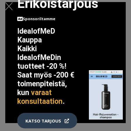
Erikoistarjous
Sponsoriltamme
IdealofMeD
Kauppa
Kaikki
IdealofMeDin
tuotteet -20 %!
Saat myös -200 €
BY TERRY HYALURONIC HYDRA-CONCEALER 500
toimenpiteistä,
MEDIUM DARK
kun
varaat
39.5 EUR
konsultaation
.
LISÄTIETOJA
KATSO TARJOUS