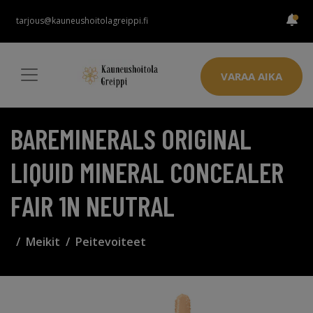
tarjous@kauneushoitolagreippi.fi
VARAA AIKA
BAREMINERALS ORIGINAL
LIQUID MINERAL CONCEALER
FAIR 1N NEUTRAL
Meikit
Peitevoiteet