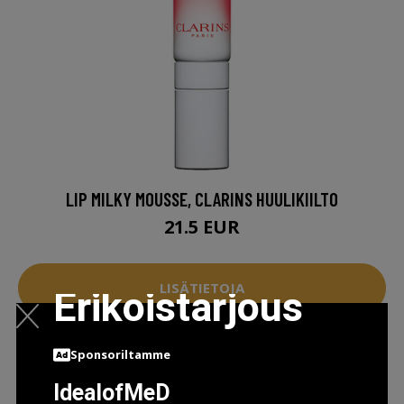
LIP MILKY MOUSSE, CLARINS HUULIKIILTO
21.5 EUR
LISÄTIETOJA
Erikoistarjous
Sponsoriltamme
IdealofMeD