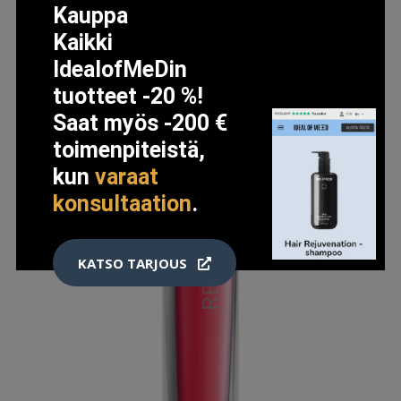
Kauppa
Kaikki
IdealofMeDin
tuotteet -20 %!
Saat myös -200 €
toimenpiteistä,
kun
varaat
konsultaation
.
KATSO TARJOUS