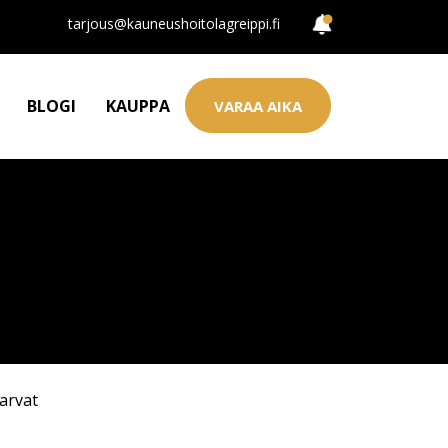
tarjous@kauneushoitolagreippi.fi
BLOGI
KAUPPA
VARAA AIKA
arvat