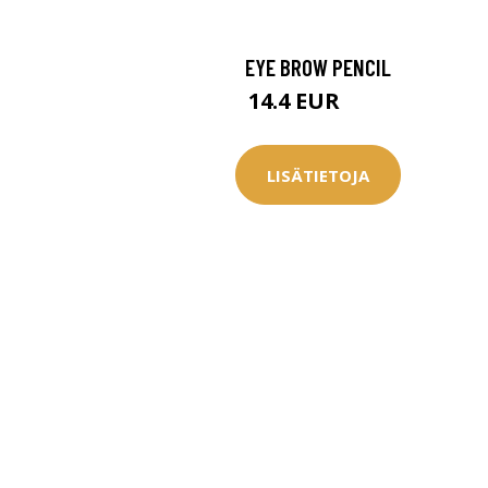
Saat myös -20
konsultaation
EYE BROW PENCIL
14.4 EUR
18 EUR
KATSO TARJOUS
LISÄTIETOJA