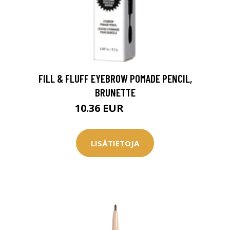
0 € toimenpiteistä, kun
varaat
.
FILL & FLUFF EYEBROW POMADE PENCIL,
BRUNETTE
10.36 EUR
13.95 EUR
LISÄTIETOJA