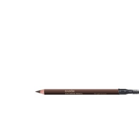
Erikoist
Sponsoriltamme
IdealofMeD K
Kaikki Idealof