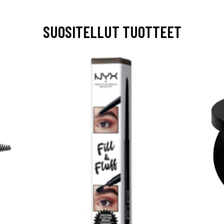
SUOSITELLUT TUOTTEET
arjous
auppa
MeDin tuotteet -20 %!