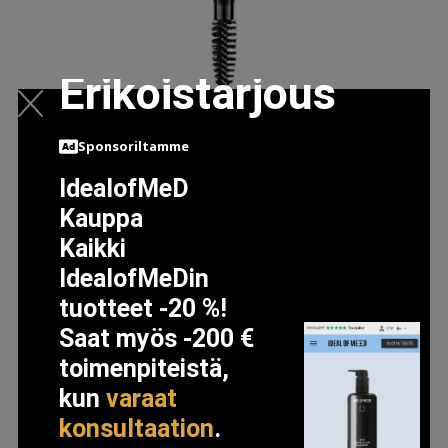
Erikoistarjous
VELUXE BROW LINER BRUNETTE KULMAKYNÄ MEIKKI
Sponsoriltamme
MONIVÄRINEN/KUVIOITU M.A.C.
IdealofMeD
21.99 EUR
Kauppa
Kaikki
LISÄTIETOJA
IdealofMeDin
tuotteet -20 %!
Saat myös -200 €
toimenpiteistä,
kun
varaat
konsultaation
.