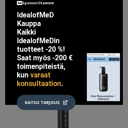
Sponsoriltamme
IdealofMeD
Kauppa
Kaikki
IdealofMeDin
tuotteet -20 %!
Saat myös -200 €
toimenpiteistä,
kun
varaat
konsultaation
.
KATSO TARJOUS