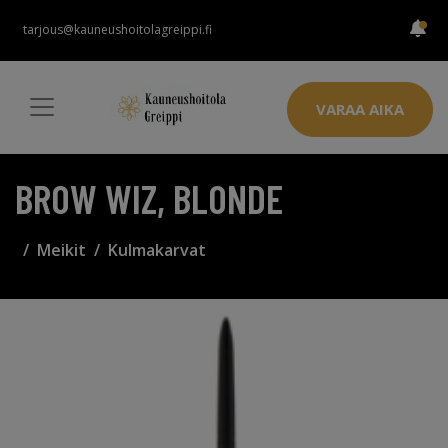
tarjous@kauneushoitolagreippi.fi
VARAA AIKA
BROW WIZ, BLONDE
Meikit
Kulmakarvat