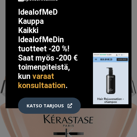
IdealofMeD
LISÄTIETOJA
Kauppa
Kaikki
IdealofMeDin
tuotteet -20 %!
Saat myös -200 €
toimenpiteistä,
kun
varaat
konsultaation
.
KATSO TARJOUS