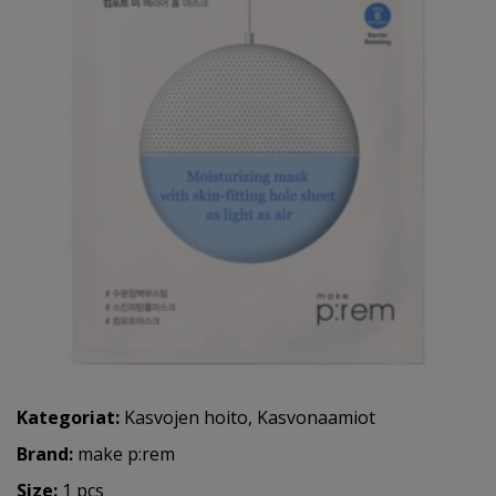
Kategoriat:
Kasvojen hoito
,
Kasvonaamiot
Brand:
make p:rem
Size:
1 pcs