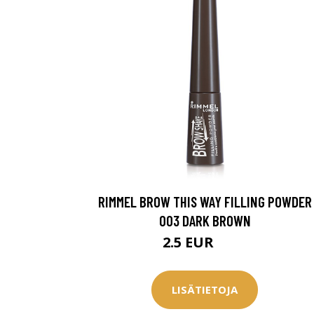
RIMMEL BROW THIS WAY FILLING POWDER
Erikoist
003 DARK BROWN
2.5 EUR
6.9 EUR
Sponsoriltamme
IdealofMeD K
LISÄTIETOJA
Kaikki Idealof