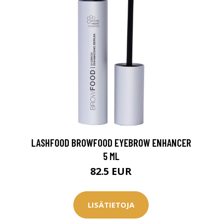
LASHFOOD BROWFOOD EYEBROW ENHANCER
arjous
5 ML
82.5 EUR
auppa
LISÄTIETOJA
MeDin tuotteet -20 %!