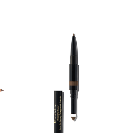
0 € toimenpiteistä, kun
varaat
.