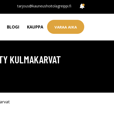
tarjous@kauneushoitolagreippi.fi
BLOGI
KAUPPA
VARAA AIKA
UTY KULMAKARVAT
arvat