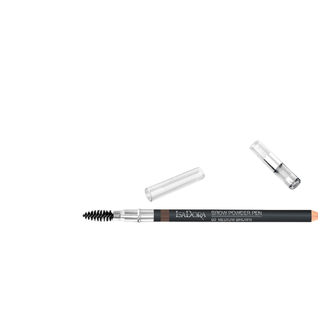
Saat myös -20
konsultaation
KATSO TARJOUS