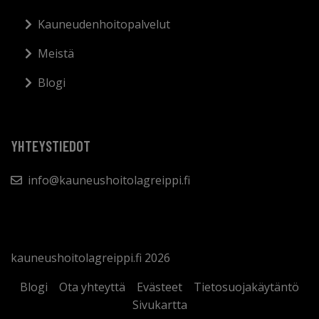
Kauneudenhoitopalvelut
Meistä
Blogi
YHTEYSTIEDOT
info@kauneushoitolagreippi.fi
kauneushoitolagreippi.fi 2026
Blogi
Ota yhteyttä
Evästeet
Tietosuojakäytäntö
Sivukartta