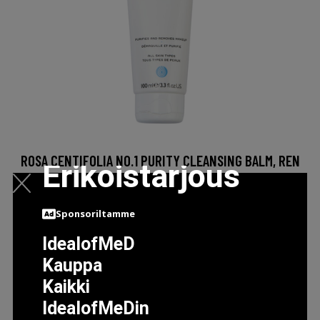
ROSA CENTIFOLIA NO.1 PURITY CLEANSING BALM, REN
Erikoistarjous
IHONPUHDISTUS
33.5 EUR
Sponsoriltamme
IdealofMeD
LISÄTIETOJA
Kauppa
Kaikki
IdealofMeDin