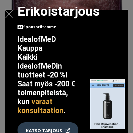
Erikoistarjous
Sponsoriltamme
BLACK OPIUM GLOW, EDT 90ML
IdealofMeD
119.95 EUR
Kauppa
122.95 EUR
Kaikki
IdealofMeDin
LISÄTIETOJA
tuotteet -20 %!
Saat myös -200 €
toimenpiteistä,
kun
varaat
konsultaation
.
KATSO TARJOUS