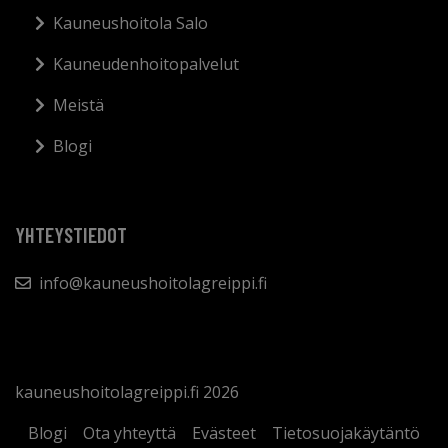
Kauneushoitola Salo
Kauneudenhoitopalvelut
Meistä
Blogi
YHTEYSTIEDOT
info@kauneushoitolagreippi.fi
kauneushoitolagreippi.fi 2026
Blogi
Ota yhteyttä
Evästeet
Tietosuojakäytäntö