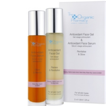
Erikoist
Sponsoriltamme
IdealofMeD K
Kaikki Idealof