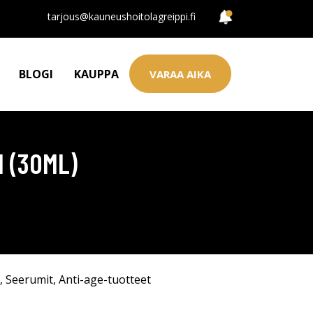
tarjous@kauneushoitolagreippi.fi
BLOGI
KAUPPA
VARAA AIKA
 (30ML)
,
Seerumit
,
Anti-age-tuotteet