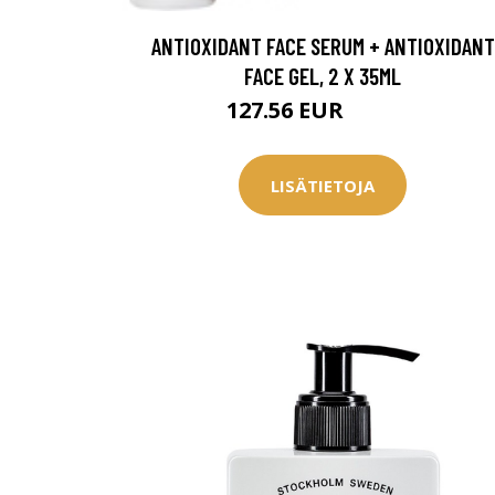
Saat myös -20
ANTIOXIDANT FACE SERUM + ANTIOXIDANT
konsultaation
FACE GEL, 2 X 35ML
127.56 EUR
159.95 EUR
KATSO TARJOUS
LISÄTIETOJA