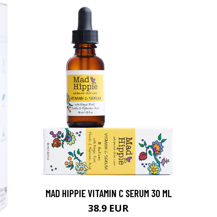
arjous
MAD HIPPIE VITAMIN C SERUM 30 ML
auppa
38.9 EUR
MeDin tuotteet -20 %!