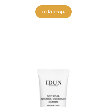
0 € toimenpiteistä, kun
varaat
LISÄTIETOJA
.