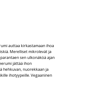
rumi auttaa kirkastamaan ihoa
skiä. Merelliset mikrolevät ja
 parantaen sen ulkonäköä ajan
eerumi jättää ihon
kä hehkuvan, nuorekkaan ja
ikille ihotyypeille. Vegaaninen