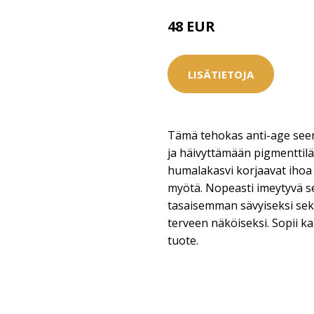
48 EUR
52 EUR
LISÄTIETOJA
Tämä tehokas anti-age see
ja häivyttämään pigmenttiläi
humalakasvi korjaavat ihoa
myötä. Nopeasti imeytyvä s
tasaisemman sävyiseksi se
terveen näköiseksi. Sopii ka
tuote.