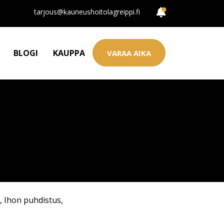
tarjous@kauneushoitolagreippi.fi
BLOGI
KAUPPA
VARAA AIKA
,
Ihon puhdistus
,