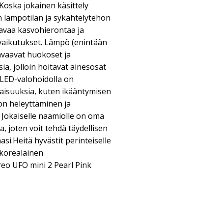
.Koska jokainen käsittely
n lämpötilan ja sykähtelytehon
tavaa kasvohierontaa ja
vaikutukset. Lämpö (enintään
avaavat huokoset ja
ia, jolloin hoitavat ainesosat
LED-valohoidolla on
naisuuksia, kuten ikääntymisen
on heleyttäminen ja
Jokaiselle naamiolle on oma
a, joten voit tehdä täydellisen
si.Heitä hyvästit perinteiselle
 korealainen
eo UFO mini 2 Pearl Pink