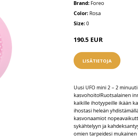
Brand:
Foreo
Color:
Rosa
Size:
0
190.5 EUR
LISÄTIETOJA
Uusi UFO mini 2 – 2 minuut
kasvohoito!Ruotsalainen in
kaikille ihotyypeille ikään 
ihostasi heleän yhdistämäll
kasvonaamiot nopeavaikutte
sykähtelyyn ja kahdeksanty
omien tarpeidesi mukainen 