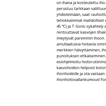
on ihana ja kosteutettu iho
perustuu tarkkaan valittuu
yhdistelmään, saat rauhoit
tehokkaimmat mahdolliset 
45 ℃) ja T-Sonic-sykähtely 
rentouttavat kasvojen lihaks
imeytyvät paremmin ihoon. 
ainutlaatuisia hoitavia omi
merkkien häivyttäminen, ih
punoituksen ehkäiseminen. 
esiohjelmoitu hoitorutiinins
kasvohoidon helposti kotona
ihonhoidolle ja ota vastaan
ihonhoitovallankumous! For