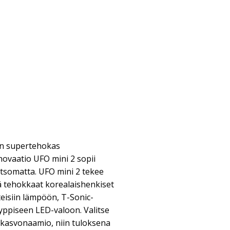
in supertehokas
novaatio UFO mini 2 sopii
katsomatta. UFO mini 2 tekee
ä tehokkaat korealaishenkiset
isiin lämpöön, T-Sonic-
yppiseen LED-valoon. Valitse
kasvonaamio, niin tuloksena