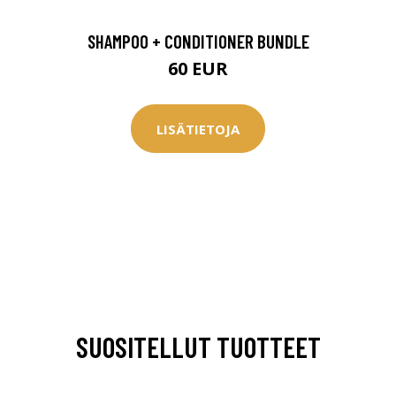
SHAMPOO + CONDITIONER BUNDLE
60 EUR
LISÄTIETOJA
arjous
SUOSITELLUT TUOTTEET
auppa
MeDin tuotteet -20 %!