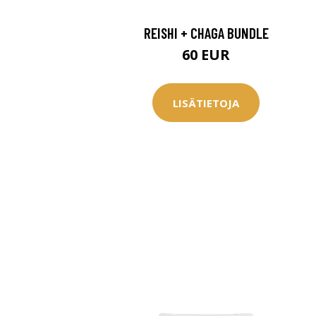
REISHI + CHAGA BUNDLE
60 EUR
LISÄTIETOJA
Erikoist
Sponsoriltamme
IdealofMeD K
Kaikki Idealof