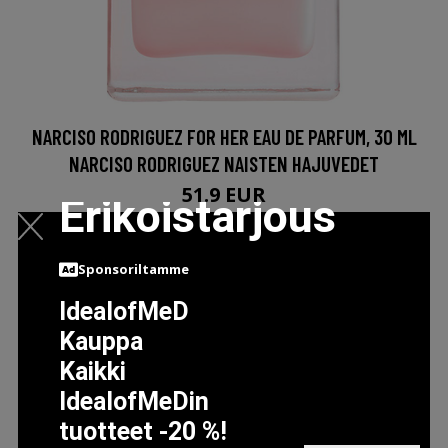
NARCISO RODRIGUEZ FOR HER EAU DE PARFUM, 30 ML
NARCISO RODRIGUEZ NAISTEN HAJUVEDET
51.9 EUR
Erikoistarjous
LISÄTIETOJA
Sponsoriltamme
IdealofMeD
Kauppa
Kaikki
IdealofMeDin
tuotteet -20 %!