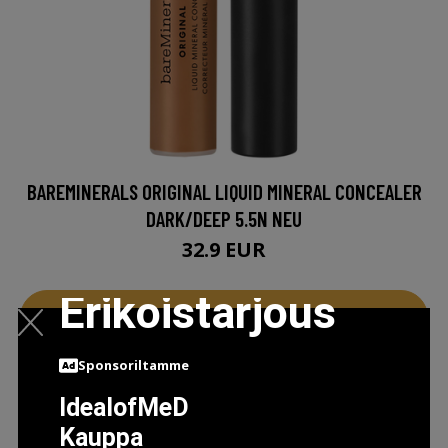
BAREMINERALS ORIGINAL LIQUID MINERAL CONCEALER
DARK/DEEP 5.5N NEU
32.9 EUR
Erikoistarjous
LISÄTIETOJA
Sponsoriltamme
IdealofMeD
Kauppa