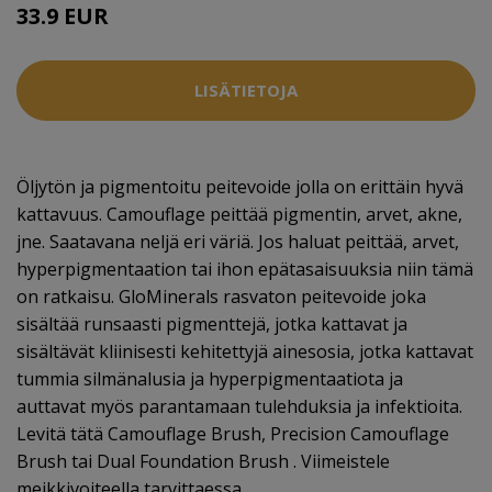
33.9 EUR
35.5 EUR
LISÄTIETOJA
Öljytön ja pigmentoitu peitevoide jolla on erittäin hyvä
kattavuus. Camouflage peittää pigmentin, arvet, akne,
jne. Saatavana neljä eri väriä. Jos haluat peittää, arvet,
hyperpigmentaation tai ihon epätasaisuuksia niin tämä
on ratkaisu. GloMinerals rasvaton peitevoide joka
sisältää runsaasti pigmenttejä, jotka kattavat ja
sisältävät kliinisesti kehitettyjä ainesosia, jotka kattavat
tummia silmänalusia ja hyperpigmentaatiota ja
auttavat myös parantamaan tulehduksia ja infektioita.
Levitä tätä Camouflage Brush, Precision Camouflage
Brush tai Dual Foundation Brush . Viimeistele
meikkivoiteella tarvittaessa.