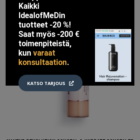
Kaikki
IdealofMeDin
tuotteet -20 %!
Saat myös -200 €
toimenpiteistä,
kun
varaat
konsultaation
.
KATSO TARJOUS