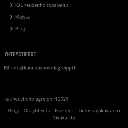
Kauneudenhoitopalvelut
Meistä
Blogi
YHTEYSTIEDOT
info@kauneushoitolagreippi.fi
kauneushoitolagreippi.fi 2026
Blogi
Ota yhteyttä
Evästeet
Tietosuojakäytäntö
Sivukartta