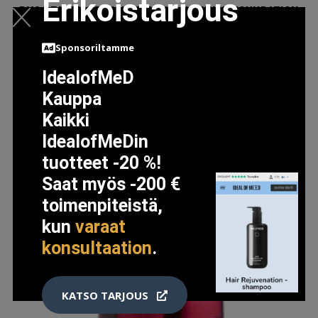
Erikoistarjous
RMS BEAUTY REEVOLVE NATURAL FINISH FOUNDATION
88
Sponsoriltamme
50.5 EUR
IdealofMeD
Kauppa
LISÄTIETOJA
Kaikki
IdealofMeDin
tuotteet -20 %!
Saat myös -200 €
toimenpiteistä,
kun
varaat
konsultaation
.
KATSO TARJOUS