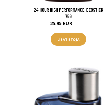
Saat myös -20
24 HOUR HIGH PERFORMANCE, DEOSTICK
konsultaation
75G
25.95 EUR
35.95 EUR
KATSO TARJOUS
LISÄTIETOJA