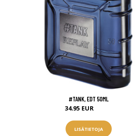
#TANK, EDT 50ML
34.95 EUR
40.94 EUR
LISÄTIETOJA