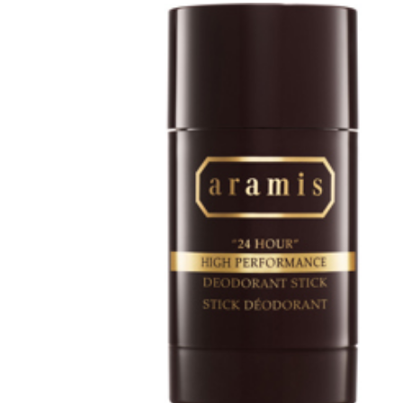
Erikoist
Sponsoriltamme
IdealofMeD K
Kaikki Idealof