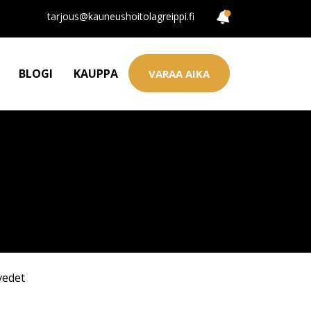
tarjous@kauneushoitolagreippi.fi
BLOGI
KAUPPA
VARAA AIKA
vedet