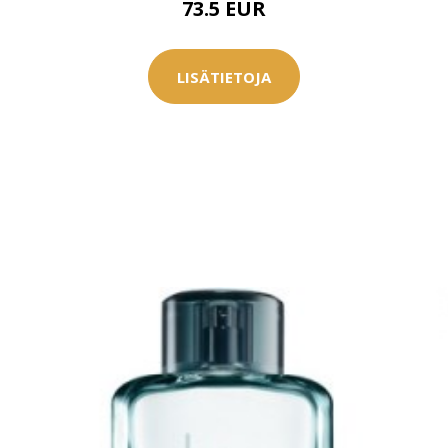
73.5 EUR
0 € toimenpiteistä, kun
varaat
.
LISÄTIETOJA