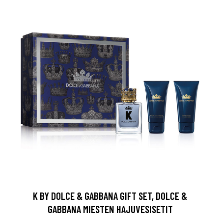
arjous
K BY DOLCE & GABBANA GIFT SET, DOLCE &
auppa
GABBANA MIESTEN HAJUVESISETIT
MeDin tuotteet -20 %!