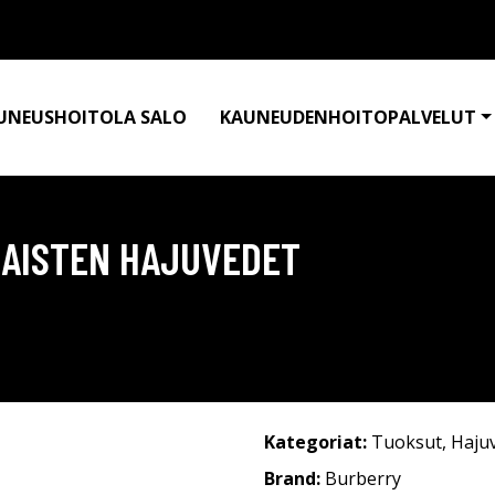
UNEUSHOITOLA SALO
KAUNEUDENHOITOPALVELUT
NAISTEN HAJUVEDET
Kategoriat:
Tuoksut
,
Haju
Brand:
Burberry