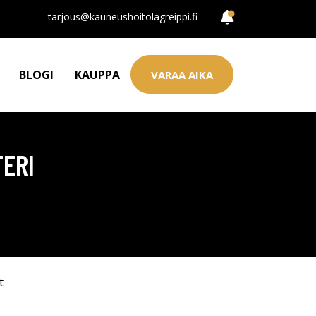
tarjous@kauneushoitolagreippi.fi
BLOGI
KAUPPA
VARAA AIKA
TERI
t