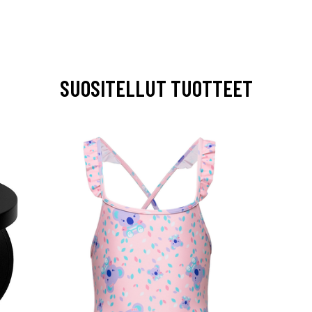
SUOSITELLUT TUOTTEET
arjous
auppa
MeDin tuotteet -20 %!