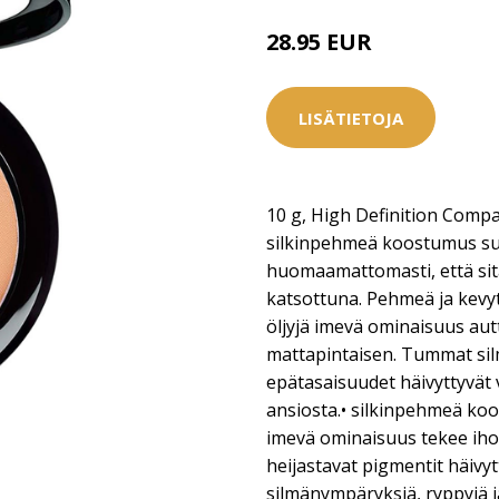
28.95 EUR
LISÄTIETOJA
10 g, High Definition Comp
silkinpehmeä koostumus su
huomaamattomasti, että sit
katsottuna. Pehmeä ja kevyt
öljyjä imevä ominaisuus au
mattapintaisen. Tummat sil
epätasaisuudet häivyttyvät 
ansiosta.• silkinpehmeä koo
imevä ominaisuus tekee iho
heijastavat pigmentit häivy
silmänympäryksiä, ryppyjä j