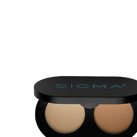
Erikoist
Sponsoriltamme
IdealofMeD K
Kaikki Idealof