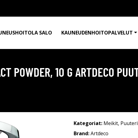
UNEUSHOITOLA SALO
KAUNEUDENHOITOPALVELUT
ACT POWDER, 10 G ARTDECO PUU
Kategoriat:
Meikit
,
Puuteri
Brand:
Artdeco