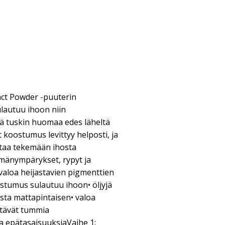
act Powder -puuterin
lautuu ihoon niin
ä tuskin huomaa edes läheltä
 koostumus levittyy helposti, ja
ttaa tekemään ihosta
mänympärykset, rypyt ja
valoa heijastavien pigmenttien
stumus sulautuu ihoon• öljyjä
sta mattapintaisen• valoa
ttävät tummia
a epätasaisuuksiaVaihe 1: