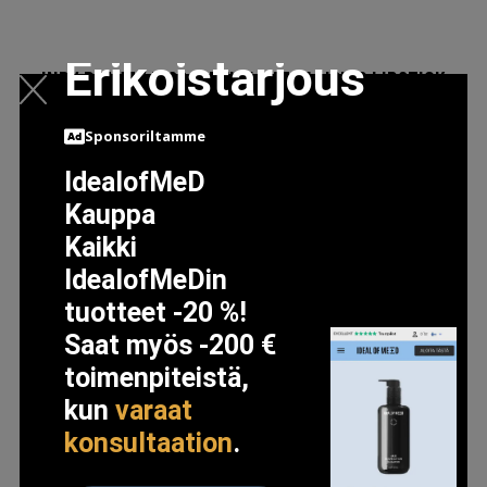
Erikoistarjous
INDY BEAUTY KISS & TELL! MATTE LIQUID LIPSTICK
LARA
Sponsoriltamme
15.9 EUR
IdealofMeD
Kauppa
LISÄTIETOJA
Kaikki
IdealofMeDin
tuotteet -20 %!
Saat myös -200 €
toimenpiteistä,
kun
varaat
konsultaation
.