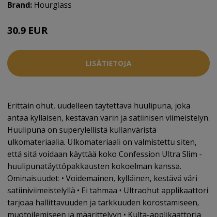
Brand:
Hourglass
30.9 EUR
40 EUR
LISÄTIETOJA
Erittäin ohut, uudelleen täytettävä huulipuna, joka
antaa kylläisen, kestävän värin ja satiinisen viimeistelyn.
Huulipuna on superylellistä kullanväristä
ulkomateriaalia. Ulkomateriaali on valmistettu siten,
että sitä voidaan käyttää koko Confession Ultra Slim -
huulipunatäyttöpakkausten kokoelman kanssa.
Ominaisuudet: • Voidemainen, kylläinen, kestävä väri
satiiniviimeistelyllä • Ei tahmaa • Ultraohut applikaattori
tarjoaa hallittavuuden ja tarkkuuden korostamiseen,
muotoilemiseen ja määrittelyyn • Kulta-applikaattoria