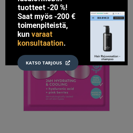
tuotteet -20 %!
Saat myös -200 €
toimenpiteistä,
kun
varaat
konsultaation
.
KATSO TARJOUS