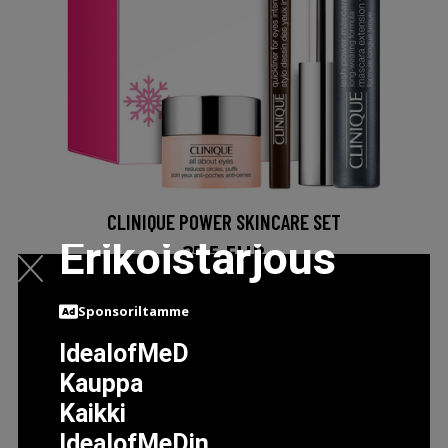
CLINIQUE POWER SKINCARE SET
Erikoistarjous
25.5 EUR
Sponsoriltamme
LISÄTIETOJA
IdealofMeD
Kauppa
Kaikki
IdealofMeDin