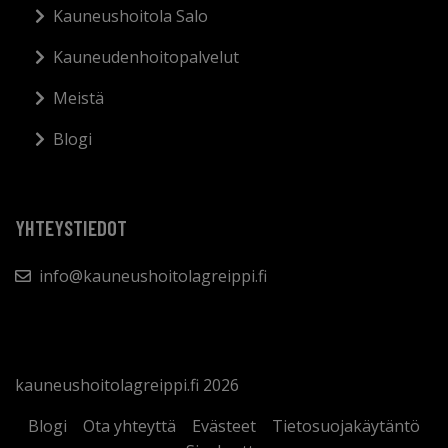
Kauneushoitola Salo
Kauneudenhoitopalvelut
Meistä
Blogi
YHTEYSTIEDOT
info@kauneushoitolagreippi.fi
kauneushoitolagreippi.fi 2026
Blogi
Ota yhteyttä
Evästeet
Tietosuojakäytäntö