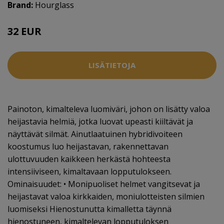
Brand:
Hourglass
32 EUR
LISÄTIETOJA
Painoton, kimalteleva luomiväri, johon on lisätty valoa
heijastavia helmiä, jotka luovat upeasti kiiltävät ja
näyttävät silmät. Ainutlaatuinen hybridivoiteen
koostumus luo heijastavan, rakennettavan
ulottuvuuden kaikkeen herkästä hohteesta
intensiiviseen, kimaltavaan lopputulokseen.
Ominaisuudet: • Monipuoliset helmet vangitsevat ja
heijastavat valoa kirkkaiden, moniulotteisten silmien
luomiseksi Hienostunutta kimalletta täynnä
hienostuneen, kimaltelevan lopputuloksen