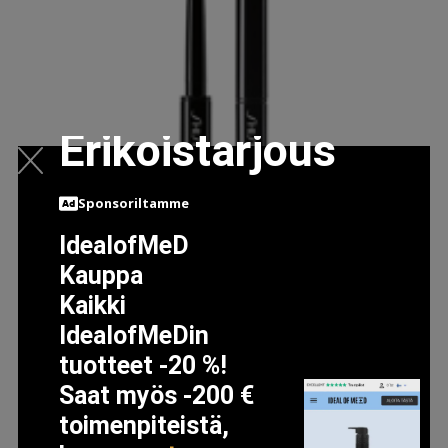
Erikoistarjous
Sponsoriltamme
IdealofMeD
Kauppa
Kaikki
IdealofMeDin
tuotteet -20 %!
Saat myös -200 €
toimenpiteistä,