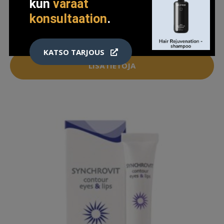
kun
varaat
MICROLINER INK, 05 WHITE
konsultaation
.
20.76 EUR
29.95 EUR
KATSO TARJOUS
LISÄTIETOJA