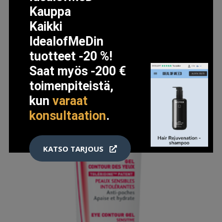
Kauppa
Kaikki
IdealofMeDin
tuotteet -20 %!
Saat myös -200 €
toimenpiteistä,
kun
varaat
konsultaation
.
KATSO TARJOUS