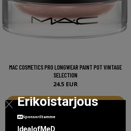
MAC COSMETICS PRO LONGWEAR PAINT POT VINTAGE
SELECTION
24.5 EUR
Erikoistarjous
LISÄTIETOJA
Sponsoriltamme
IdealofMeD