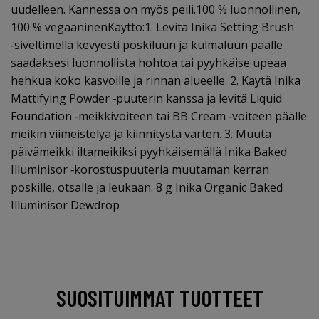
uudelleen. Kannessa on myös peili.100 % luonnollinen,
100 % vegaaninenKäyttö:1. Levitä Inika Setting Brush
‑siveltimellä kevyesti poskiluun ja kulmaluun päälle
saadaksesi luonnollista hohtoa tai pyyhkäise upeaa
hehkua koko kasvoille ja rinnan alueelle. 2. Käytä Inika
Mattifying Powder ‑puuterin kanssa ja levitä Liquid
Foundation ‑meikkivoiteen tai BB Cream ‑voiteen päälle
meikin viimeistelyä ja kiinnitystä varten. 3. Muuta
päivämeikki iltameikiksi pyyhkäisemällä Inika Baked
Illuminisor ‑korostuspuuteria muutaman kerran
poskille, otsalle ja leukaan. 8 g Inika Organic Baked
Illuminisor Dewdrop
SUOSITUIMMAT TUOTTEET