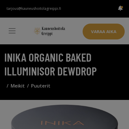
tarjous@kauneushoitolagreippi.fi
VARAA AIKA
INIKA ORGANIC BAKED
ILLUMINISOR DEWDROP
Meikit
Puuterit