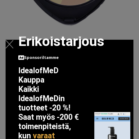
Erikoistarjous
COLOUR CORRECTING POWDER PUUTERI MEIKKI DR.
HAUSCHKA
Sponsoriltamme
39.99 EUR
IdealofMeD
Kauppa
LISÄTIETOJA
Kaikki
IdealofMeDin
tuotteet -20 %!
Saat myös -200 €
toimenpiteistä,
kun
varaat