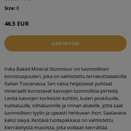
Size:
8
46.5 EUR
LISÄTIETOJA
Inika Baked Mineral Illuminisor on luonnollinen
korostuspuuteri, joka on valmistettu terrakottalaatoilla
Italian Toscanassa. Sen valoa heijastavat puhtaat
mineraalit korostavat kasvojen luonnollisia piirteitä.
Levitä kasvojen korkeisiin kohtiin, kuten poskiluulle,
kulmaluulle, silmäluomille ja rinnan alueelle, jotta saat
luonnollisen tyylin ja upeasti hehkuvan ihon. Saatavana
kaksi sävyä. Kestävä tuotepakkaus on valmistettu
kierrätetystä muovista, joka voidaan kierrättää