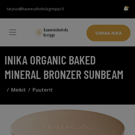
tarjous@kauneushoitolagreippi.fi
VARAA AIKA
INIKA ORGANIC BAKED
MINERAL BRONZER SUNBEAM
Meikit
Puuterit