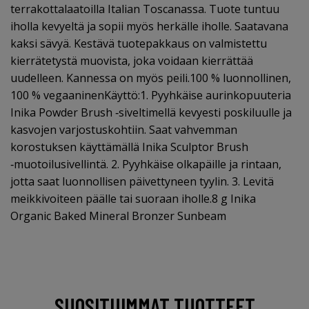
terrakottalaatoilla Italian Toscanassa. Tuote tuntuu
iholla kevyeltä ja sopii myös herkälle iholle. Saatavana
kaksi sävyä. Kestävä tuotepakkaus on valmistettu
kierrätetystä muovista, joka voidaan kierrättää
uudelleen. Kannessa on myös peili.100 % luonnollinen,
100 % vegaaninenKäyttö:1. Pyyhkäise aurinkopuuteria
Inika Powder Brush ‑siveltimellä kevyesti poskiluulle ja
kasvojen varjostuskohtiin. Saat vahvemman
korostuksen käyttämällä Inika Sculptor Brush
‑muotoilusivellintä. 2. Pyyhkäise olkapäille ja rintaan,
jotta saat luonnollisen päivettyneen tyylin. 3. Levitä
meikkivoiteen päälle tai suoraan iholle.8 g Inika
Organic Baked Mineral Bronzer Sunbeam
SUOSITUIMMAT TUOTTEET