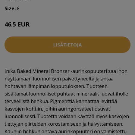
Size:
8
46.5 EUR
LISÄTIETOJA
Inika Baked Mineral Bronzer ‑aurinkopuuteri saa ihon
näyttämään luonnollisen päivettyneeltä ja antaa
hohtavan lämpimän lopputuloksen. Tuotteen
sisältämät luonnolliset puhtaat mineraalit luovat iholle
terveellistä hehkua. Pigmenttiä kannattaa levittää
kasvojen kohtiin, joihin auringonsäteet osuvat
luonnollisesti. Tuotetta voidaan käyttää myös kasvojen
tiettyjen piirteiden korostamiseen ja häivyttämiseen.
Kauniin hehkun antava aurinkopuuteri on valmistettu