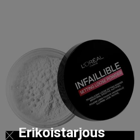
Erikoistarjous