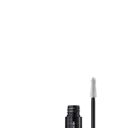
Erikoist
Sponsoriltamme
IdealofMeD K
Kaikki Idealof