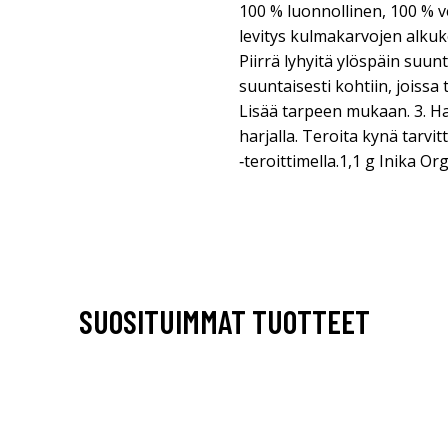
100 % luonnollinen, 100 % v
levitys kulmakarvojen alkuk
Piirrä lyhyitä ylöspäin suun
suuntaisesti kohtiin, joissa 
Lisää tarpeen mukaan. 3. Ha
harjalla. Teroita kynä tarvi
‑teroittimella.1,1 g Inika O
SUOSITUIMMAT TUOTTEET