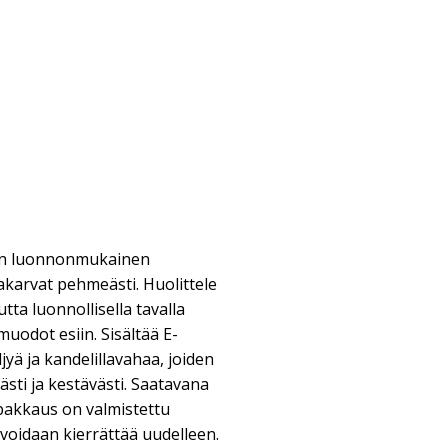
 on luonnonmukainen
akarvat pehmeästi. Huolittele
tta luonnollisella tavalla
muodot esiin. Sisältää E-
yä ja kandelillavahaa, joiden
ästi ja kestävästi. Saatavana
pakkaus on valmistettu
 voidaan kierrättää uudelleen.