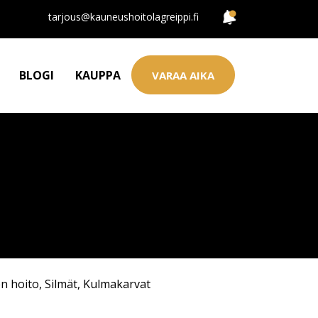
tarjous@kauneushoitolagreippi.fi
BLOGI
KAUPPA
VARAA AIKA
n hoito
,
Silmät
,
Kulmakarvat