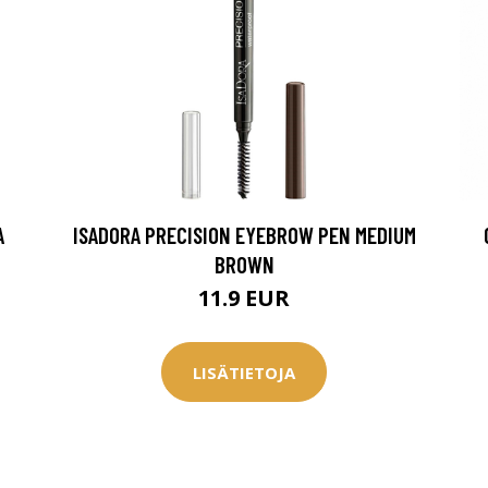
0 € toimenpiteistä, kun
varaat
.
A
ISADORA PRECISION EYEBROW PEN MEDIUM
BROWN
11.9 EUR
LISÄTIETOJA