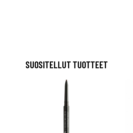
SUOSITELLUT TUOTTEET
arjous
auppa
MeDin tuotteet -20 %!