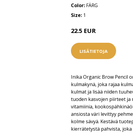
Color:
FÄRG
Size:
1
22.5 EUR
LISÄTIETOJA
Inika Organic Brow Pencil
kulmakynä, joka rajaa kulm
kulmat ja lisää niiden tuuheu
tuoden kasvojen piirteet ja 
vitamiinia, kookospähkinäölj
ansiosta väri levittyy pehme
kolme sävyä. Kestävä tuote
kierrätetystä pahvista, joka