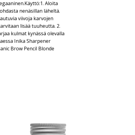
egaaninen.Käyttö:1. Aloita
ohdasta nenäsillan läheltä.
tautuvia viivoja karvojen
tarvitaan lisää tuuheutta. 2.
rjaa kulmat kynässä olevalla
ttaessa Inika Sharpener
rganic Brow Pencil Blonde