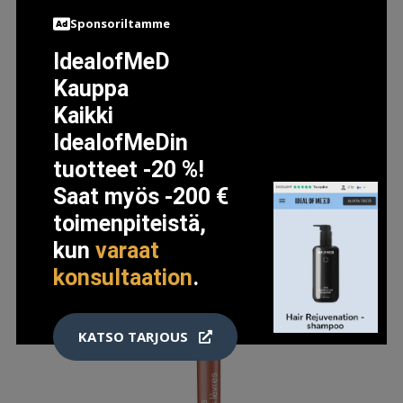
ESSENCE STAY 8H WATERPROOF LIPLINER 01 CURIOUS
Sponsoriltamme
2.19 EUR
IdealofMeD
Kauppa
LISÄTIETOJA
Kaikki
IdealofMeDin
tuotteet -20 %!
Saat myös -200 €
toimenpiteistä,
kun
varaat
konsultaation
.
KATSO TARJOUS