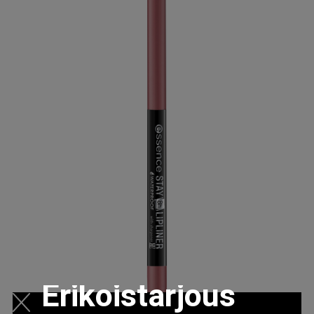
Erikoistarjous