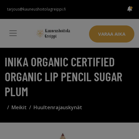
tarjous@kauneushoitolagreippi.fi
VARAA AIKA
INIKA ORGANIC CERTIFIED
ORGANIC LIP PENCIL SUGAR
PLUM
Meikit
Huultenrajauskynät