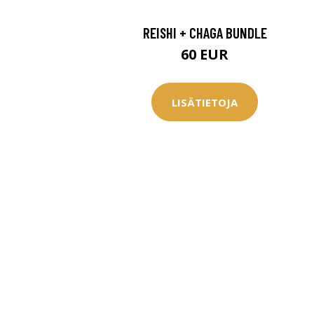
REISHI + CHAGA BUNDLE
60 EUR
LISÄTIETOJA
Erikoist
Sponsoriltamme
IdealofMeD K
Kaikki Idealof