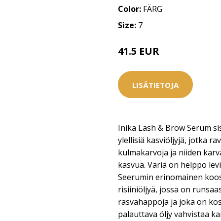
Color:
FÄRG
Size:
7
41.5 EUR
LISÄTIETOJA
Inika Lash & Brow Serum si
ylellisiä kasviöljyjä, jotka ra
kulmakarvoja ja niiden karv
kasvua. Väriä on helppo levit
Seerumin erinomainen koos
risiiniöljyä, jossa on runsa
rasvahappoja ja joka on kos
palauttava öljy vahvistaa k