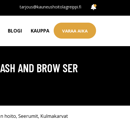
tarjous@kauneushoitolagreippi.fi
BLOGI
KAUPPA
VARAA AIKA
LASH AND BROW SER
n hoito
,
Seerumit
,
Kulmakarvat