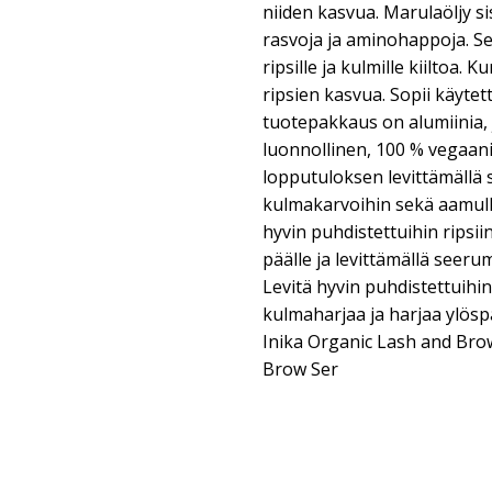
niiden kasvua. Marulaöljy s
rasvoja ja aminohappoja. Se
ripsille ja kulmille kiiltoa.
ripsien kasvua. Sopii käytet
tuotepakkaus on alumiinia, 
luonnollinen, 100 % vegaan
lopputuloksen levittämällä s
kulmakarvoihin sekä aamulla 
hyvin puhdistettuihin ripsii
päälle ja levittämällä seeru
Levitä hyvin puhdistettuihi
kulmaharjaa ja harjaa ylöspä
Inika Organic Lash and Bro
Brow Ser