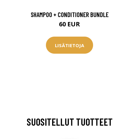
SHAMPOO + CONDITIONER BUNDLE
60 EUR
LISÄTIETOJA
arjous
SUOSITELLUT TUOTTEET
auppa
MeDin tuotteet -20 %!