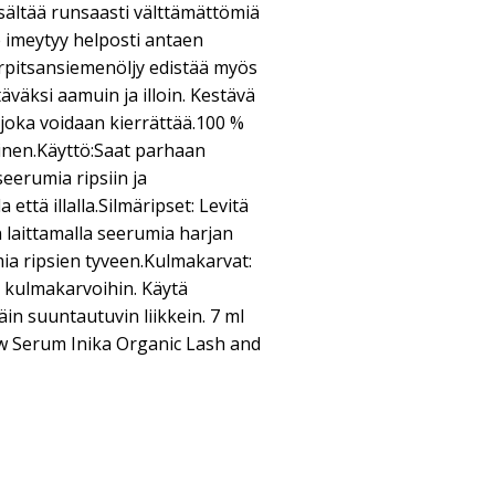
isältää runsaasti välttämättömiä
 imeytyy helposti antaen
 Kurpitsansiemenöljy edistää myös
täväksi aamuin ja illoin. Kestävä
joka voidaan kierrättää.100 %
inen.Käyttö:Saat parhaan
eerumia ripsiin ja
että illalla.Silmäripset: Levitä
n laittamalla seerumia harjan
mia ripsien tyveen.Kulmakarvat:
n kulmakarvoihin. Käytä
in suuntautuvin liikkein. 7 ml
w Serum Inika Organic Lash and