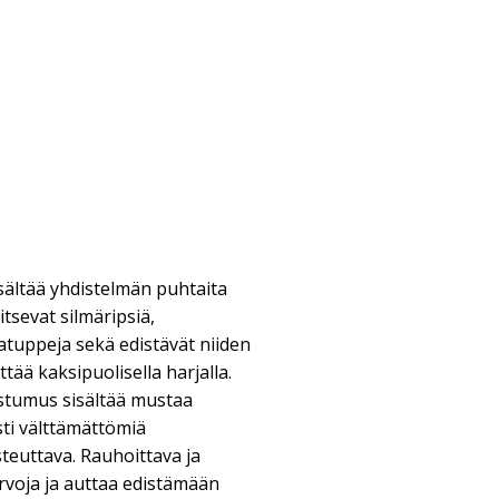
sältää yhdistelmän puhtaita
vitsevat silmäripsiä,
atuppeja sekä edistävät niiden
tää kaksipuolisella harjalla.
tumus sisältää mustaa
asti välttämättömiä
teuttava. Rauhoittava ja
arvoja ja auttaa edistämään