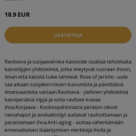
18.9 EUR
LISÄTIETOJA
Ravitseva ja suojaavaInika-käsivoide sisältää tehokkaita
kasviöljyjen yhdistelmiä, jotka imeytyvät suoraan ihoon,
ilman että käsistä tulee tahmeat. Rose of Jericho -uute
saa aikaan suojakerroksen kuivumista ja päivittäisiä
ilmansaasteita vastaan.Ravitseva - ylellinen yhdistelmä
kasviperäisiä öljyjä ja voita ravitsee kuivaa
ihoa.Korjaava - Kookospähkinästä peräisin olevat
rasvahapot ja avokadoöljyt auttavat rauhoittamaan ja
parantamaan ihoa.Anti-aging - auttaa vähentämään
ennenaikaisen ikääntymisen merkkejä iholla ja