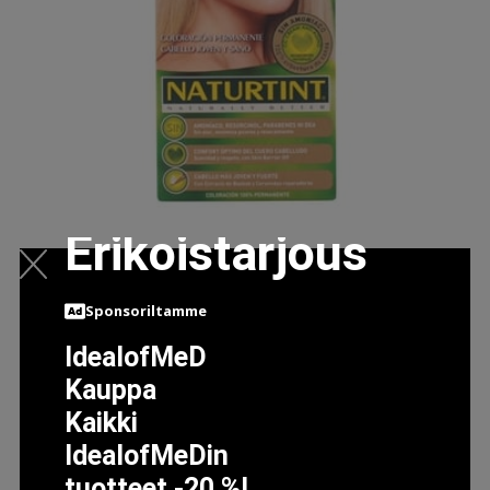
Erikoistarjous
Sponsoriltamme
NATURTINT PYSYVÄ HIUSVÄRI NRO.10N ALBA BLONDI
IdealofMeD
5.49 EUR
Kauppa
Kaikki
LISÄTIETOJA
IdealofMeDin
tuotteet -20 %!