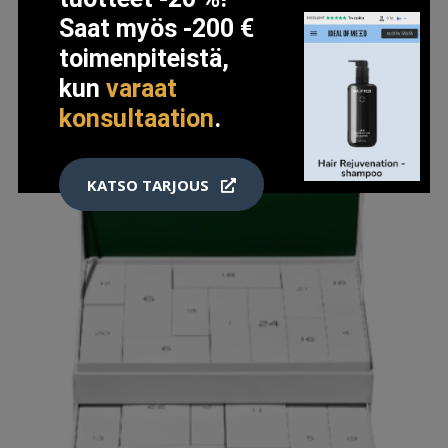
Saat myös -200 €
toimenpiteistä,
kun
varaat
konsultaation
.
KATSO TARJOUS