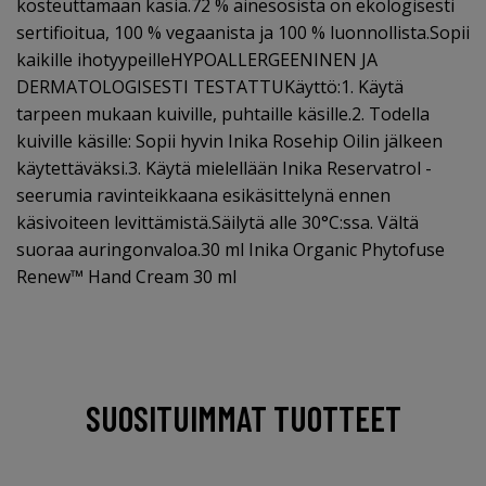
kosteuttamaan käsiä.72 % ainesosista on ekologisesti
sertifioitua, 100 % vegaanista ja 100 % luonnollista.Sopii
kaikille ihotyypeilleHYPOALLERGEENINEN JA
DERMATOLOGISESTI TESTATTUKäyttö:1. Käytä
tarpeen mukaan kuiville, puhtaille käsille.2. Todella
kuiville käsille: Sopii hyvin Inika Rosehip Oilin jälkeen
käytettäväksi.3. Käytä mielellään Inika Reservatrol -
seerumia ravinteikkaana esikäsittelynä ennen
käsivoiteen levittämistä.Säilytä alle 30°C:ssa. Vältä
suoraa auringonvaloa.30 ml Inika Organic Phytofuse
Renew™ Hand Cream 30 ml
SUOSITUIMMAT TUOTTEET