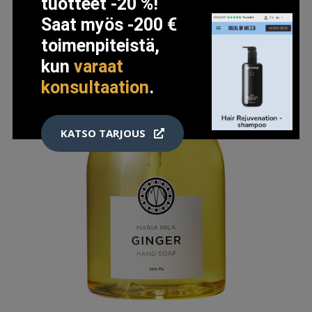
tuotteet -20 %!
Saat myös -200 €
toimenpiteistä,
kun
varaat
konsultaation
.
KATSO TARJOUS