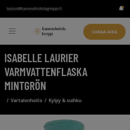
tarjous@kauneushoitolagreippi.fi
VARAA AIKA
ISABELLE LAURIER
VARMVATTENFLASKA
MINTGRÖN
Vartalonhoito
Kylpy & suihku