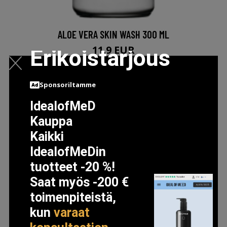
ALOE VERA SKIN WASH 300 ML
11.9 EUR
Erikoistarjous
LISÄTIETOJA
Sponsoriltamme
IdealofMeD
Kauppa
Kaikki
IdealofMeDin
tuotteet -20 %!
Saat myös -200 €
toimenpiteistä,
kun
varaat