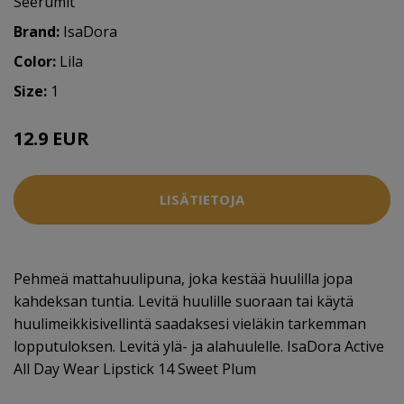
Seerumit
Brand:
IsaDora
Color:
Lila
Size:
1
12.9 EUR
LISÄTIETOJA
Pehmeä mattahuulipuna, joka kestää huulilla jopa
kahdeksan tuntia. Levitä huulille suoraan tai käytä
huulimeikkisivellintä saadaksesi vieläkin tarkemman
lopputuloksen. Levitä ylä- ja alahuulelle. IsaDora Active
All Day Wear Lipstick 14 Sweet Plum