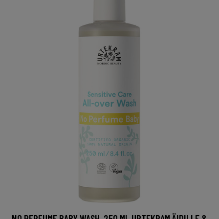
NO PERFUME BABY WASH, 250 ML URTEKRAM ÄIDILLE &