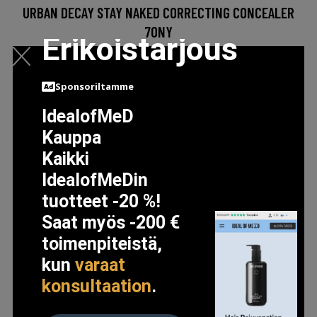
URBAN DECAY STAY NAKED CORRECTING CONCEALER
70NY
Erikoistarjous
26 EUR
Sponsoriltamme
LISÄTIETOJA
IdealofMeD
Kauppa
Kaikki
IdealofMeDin
tuotteet -20 %!
Saat myös -200 €
toimenpiteistä,
kun
varaat
konsultaation
.