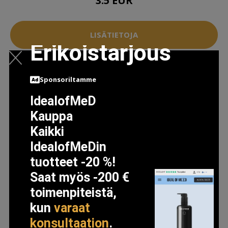
3.5 EUR
LISÄTIETOJA
Erikoistarjous
Sponsoriltamme
IdealofMeD
Kauppa
Kaikki
IdealofMeDin
tuotteet -20 %!
Saat myös -200 €
toimenpiteistä,
kun
varaat
konsultaation
.