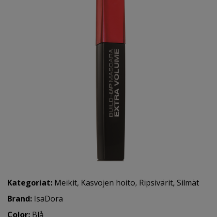
Kategoriat:
Meikit
,
Kasvojen hoito
,
Ripsivärit
,
Silmät
Brand:
IsaDora
Color:
Blå