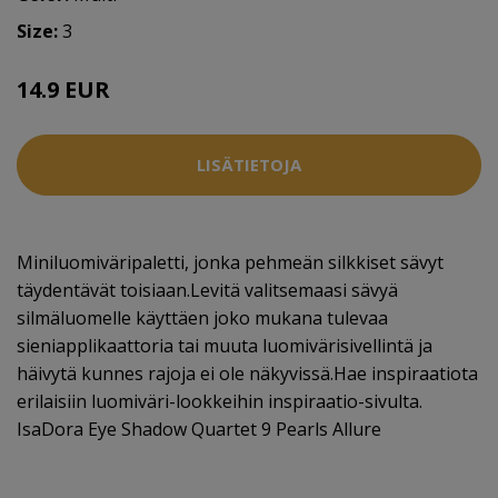
Size:
3
14.9 EUR
LISÄTIETOJA
Miniluomiväripaletti, jonka pehmeän silkkiset sävyt
täydentävät toisiaan.Levitä valitsemaasi sävyä
silmäluomelle käyttäen joko mukana tulevaa
sieniapplikaattoria tai muuta luomivärisivellintä ja
häivytä kunnes rajoja ei ole näkyvissä.Hae inspiraatiota
erilaisiin luomiväri-lookkeihin inspiraatio-sivulta.
IsaDora Eye Shadow Quartet 9 Pearls Allure