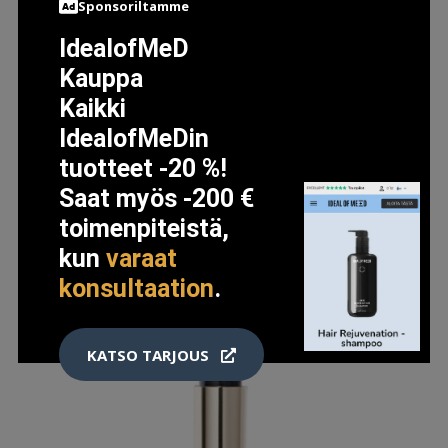
Sponsoriltamme
IdealofMeD
LISÄTIETOJA
Kauppa
Kaikki
IdealofMeDin
tuotteet -20 %!
Saat myös -200 €
toimenpiteistä,
kun
varaat
konsultaation
.
KATSO TARJOUS