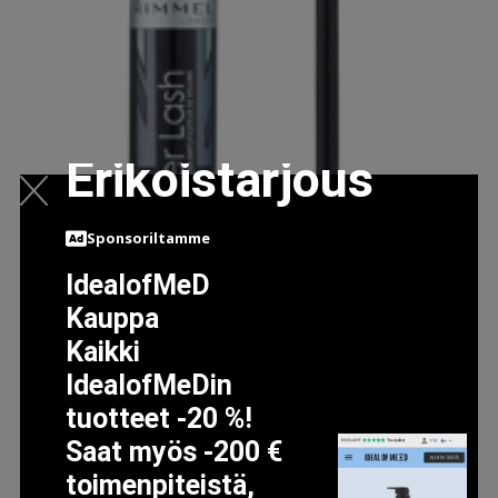
Erikoistarjous
Sponsoriltamme
IdealofMeD
Kauppa
Kaikki
IdealofMeDin
tuotteet -20 %!
EXTRA SUPER LASH MASCARA, 101 BLACK
Saat myös -200 €
6.36 EUR
8.95 EUR
toimenpiteistä,