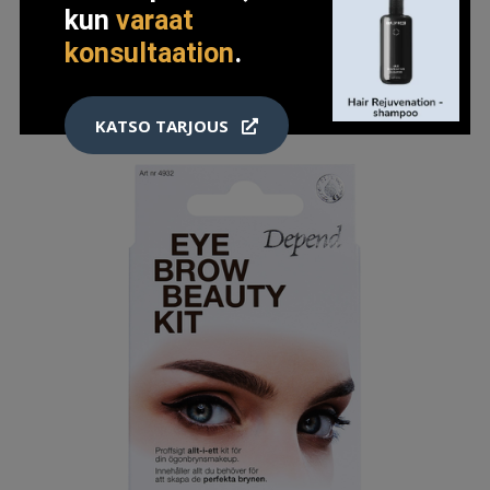
kun
varaat
konsultaation
.
LISÄTIETOJA
KATSO TARJOUS