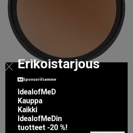
Erikoistarjous
BAREMINERALS BAREPRO 16HR SKIN-PERFECTING
Sponsoriltamme
POWDER FOUNDATION DEEP
42.5 EUR
IdealofMeD
Kauppa
Kaikki
LISÄTIETOJA
IdealofMeDin
tuotteet -20 %!