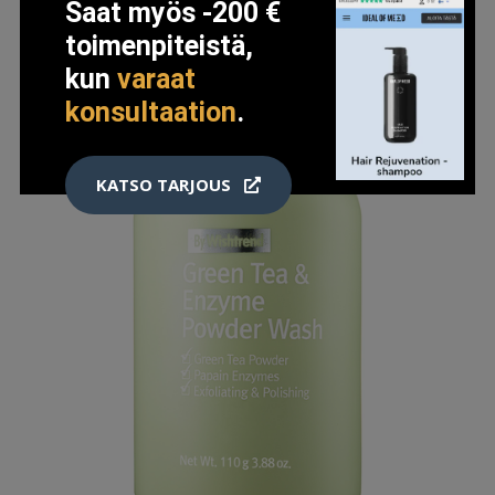
Saat myös -200 €
toimenpiteistä,
kun
varaat
konsultaation
.
KATSO TARJOUS