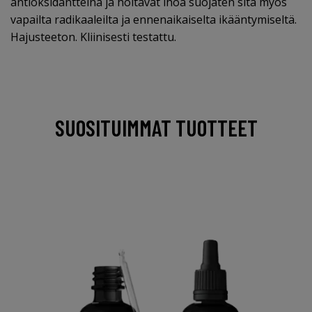
antioksidantteina ja hoitavat ihoa suojaten sitä myös
vapailta radikaaleilta ja ennenaikaiselta ikääntymiseltä.
Hajusteeton. Kliinisesti testattu.
SUOSITUIMMAT TUOTTEET