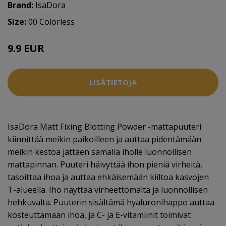
Brand:
IsaDora
Size:
00 Colorless
9.9 EUR
13.8 EUR
LISÄTIETOJA
IsaDora Matt Fixing Blotting Powder -mattapuuteri
kiinnittää meikin paikoilleen ja auttaa pidentämään
meikin kestoa jättäen samalla iholle luonnollisen
mattapinnan. Puuteri häivyttää ihon pieniä virheitä,
tasoittaa ihoa ja auttaa ehkäisemään kiiltoa kasvojen
T-alueella. Iho näyttää virheettömältä ja luonnollisen
hehkuvalta. Puuterin sisältämä hyaluronihappo auttaa
kosteuttamaan ihoa, ja C- ja E-vitamiinit toimivat