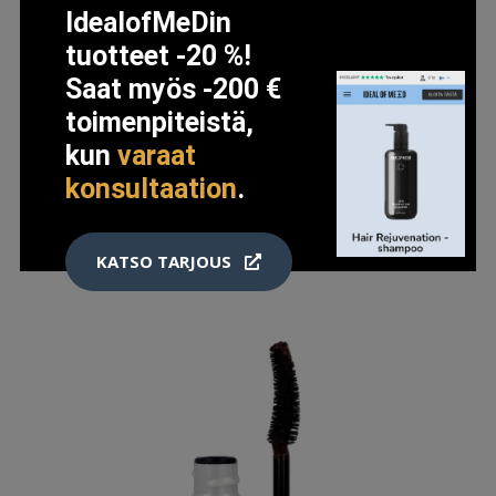
IdealofMeDin
tuotteet -20 %!
Saat myös -200 €
MAX FACTOR BROW SHAPER 10 BLONDE
toimenpiteistä,
10.5 EUR
kun
varaat
konsultaation
.
LISÄTIETOJA
KATSO TARJOUS