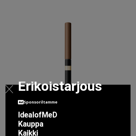
Erikoistarjous
Sponsoriltamme
IdealofMeD
Kauppa
Kaikki