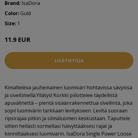
Brand:
IsaDora
Color:
Guld
Size:
1
11.9 EUR
LISÄTIETOJA
Kimalteleva jauhemainen luomiväri hohtavissa sävyissä
ja siveltimellä.Yllätys! Korkki piilottelee täydellistä
apuvälinettä – pientä sisäänrakennettua sivellintä, joka
sopii luomivärin tarkkaan levitykseen. Levitä suoraan
ripsirajaa pitkin ja silmäluomen keskustaan. Taputtele
sitten hellästi sormellasi häivyttääksesi rajat ja
kiinnittääksesi luomivärin. IsaDora Single Power Loose