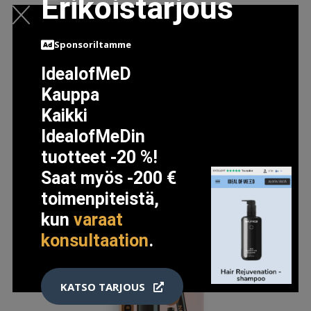
Erikoistarjous
MAC COSMETICS PRO PALETTE MEDIUM COMPACT
Sponsoriltamme
9.5 EUR
IdealofMeD
Kauppa
LISÄTIETOJA
Kaikki
IdealofMeDin
tuotteet -20 %!
Saat myös -200 €
toimenpiteistä,
kun
varaat
konsultaation
.
KATSO TARJOUS