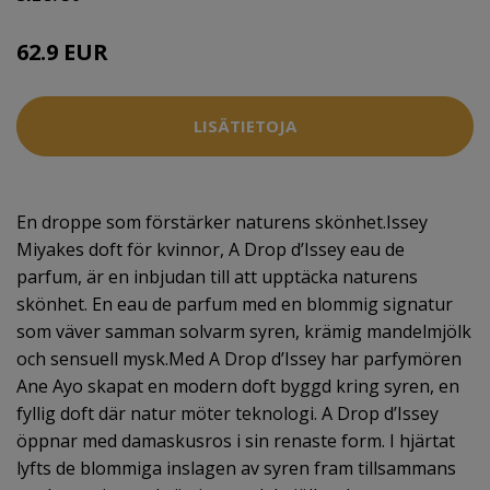
62.9 EUR
LISÄTIETOJA
En droppe som förstärker naturens skönhet.Issey
Miyakes doft för kvinnor, A Drop d’Issey eau de
parfum, är en inbjudan till att upptäcka naturens
skönhet. En eau de parfum med en blommig signatur
som väver samman solvarm syren, krämig mandelmjölk
och sensuell mysk.Med A Drop d’Issey har parfymören
Ane Ayo skapat en modern doft byggd kring syren, en
fyllig doft där natur möter teknologi. A Drop d’Issey
öppnar med damaskusros i sin renaste form. I hjärtat
lyfts de blommiga inslagen av syren fram tillsammans