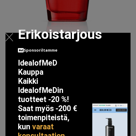
Erikoistarjous
Sponsoriltamme
BOUQUET IDEALE HAJUVESI EAU DE PARFUM NUDE
IdealofMeD
CASAMORATI
Kauppa
85 EUR
Kaikki
IdealofMeDin
tuotteet -20 %!
LISÄTIETOJA
Saat myös -200 €
toimenpiteistä,
kun
varaat
konsultaation
.