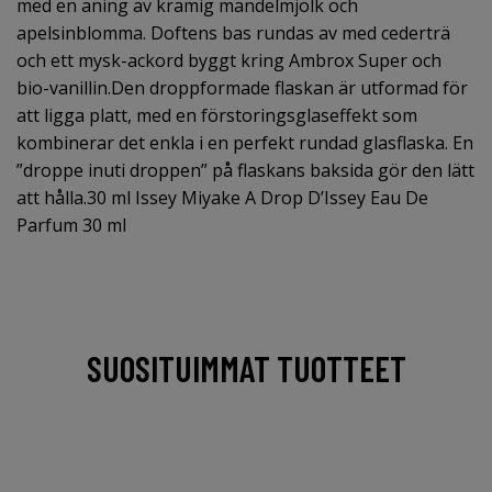
med en aning av krämig mandelmjölk och
apelsinblomma. Doftens bas rundas av med cederträ
och ett mysk-ackord byggt kring Ambrox Super och
bio-vanillin.Den droppformade flaskan är utformad för
att ligga platt, med en förstoringsglaseffekt som
kombinerar det enkla i en perfekt rundad glasflaska. En
”droppe inuti droppen” på flaskans baksida gör den lätt
att hålla.30 ml Issey Miyake A Drop D’Issey Eau De
Parfum 30 ml
SUOSITUIMMAT TUOTTEET