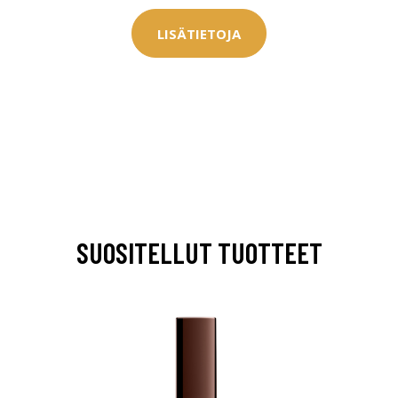
LISÄTIETOJA
SUOSITELLUT TUOTTEET
arjous
auppa
MeDin tuotteet -20 %!