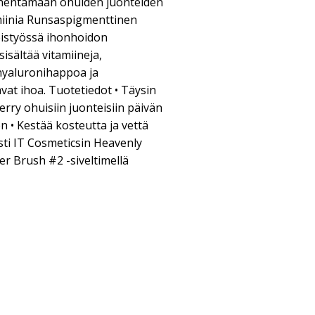
vähentämään ohuiden juonteiden
amiinia Runsaspigmenttinen
eistyössä ihonhoidon
sisältää vitamiineja,
 hyaluronihappoa ja
avat ihoa. Tuotetiedot • Täysin
 kerry ohuisiin juonteisiin päivän
 • Kestää kosteutta ja vettä
esti IT Cosmeticsin Heavenly
r Brush #2 -siveltimellä