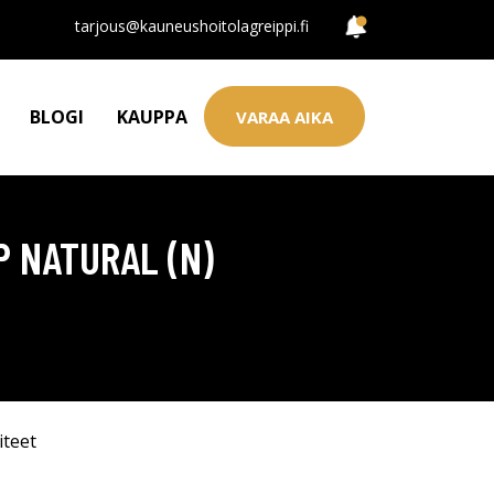
tarjous@kauneushoitolagreippi.fi
BLOGI
KAUPPA
VARAA AIKA
P NATURAL (N)
iteet