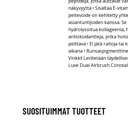
peptidejä, jotka auttavat 
näkyvyyttä • Sisältää E-vit
peitevoide on kehitetty yht
asiantuntijoiden kanssa. Se 
hydrolysoitua kollageenia,
antioksidantteja, jotka hoit
peittävä • Ei jätä raitoja tai
aikana • Runsaspigmenttinen
Vinkki! Levitetään täydellis
Luxe Dual Airbrush Conceale
SUOSITUIMMAT TUOTTEET