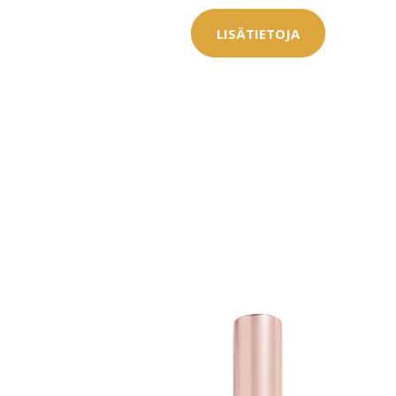
LISÄTIETOJA
Erikoist
Sponsoriltamme
IdealofMeD K
Kaikki Idealof