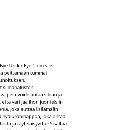
e Bye Under Eye Concealer
taa peittämään tummat
punoituksen,
t silmänalusten
ä peitevoide antaa sileän ja
että väri jää ihon juonteisiin.
enia, joka auttaa lisäämään
ää hyaluronihappoa, joka antaa
usta ja täyteläisyyttä • Sisältää