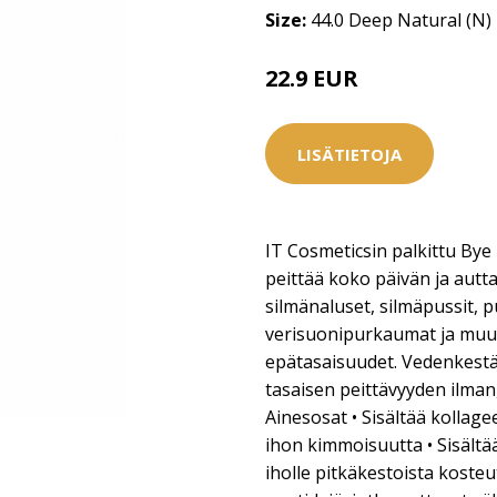
Size:
44.0 Deep Natural (N)
22.9 EUR
25.5 EUR
LISÄTIETOJA
IT Cosmeticsin palkittu By
peittää koko päivän ja aut
silmänaluset, silmäpussit, 
verisuonipurkaumat ja muu
epätasaisuudet. Vedenkestäv
tasaisen peittävyyden ilman, 
Ainesosat • Sisältää kollage
ihon kimmoisuutta • Sisält
iholle pitkäkestoista kosteut