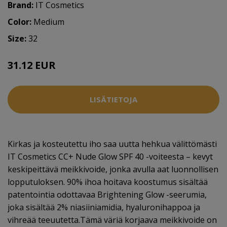
Brand:
IT Cosmetics
Color:
Medium
Size:
32
31.12 EUR
38.9 EUR
LISÄTIETOJA
Kirkas ja kosteutettu iho saa uutta hehkua välittömästi
IT Cosmetics CC+ Nude Glow SPF 40 -voiteesta – kevyt
keskipeittävä meikkivoide, jonka avulla aat luonnollisen
lopputuloksen. 90% ihoa hoitava koostumus sisältää
patentointia odottavaa Brightening Glow -seerumia,
joka sisältää 2% niasiiniamidia, hyaluronihappoa ja
vihreää teeuutetta.Tämä väriä korjaava meikkivoide on