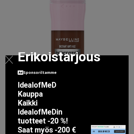
Erikoistarjous
Sponsoriltamme
IdealofMeD
Kauppa
Kaikki
INSTANT PERFECTOR 4-IN-1 GLOW, 20 ML MAYBELLINE
IdealofMeDin
MEIKKIVOIDE
tuotteet -20 %!
16.5 EUR
Saat myös -200 €