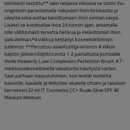
kliinisesti testattu** vain neljässä viikossa se toimii iho-
ongelmiin parantamalla näkyvästi ihon kirkkautta ja
sileyttä sekä auttaa tasoittamaan ihon pinnan sävyä.
Lisäksi se kosteuttaa ihoa 24 tunnin ajan, antamalla
sille välittömästi tervettä hehkua ja meikittömän ihon
vaikutelman.*4 viikkoa kestänyt kosmetokliininen
tutkimus. **Perustuu asiantuntija-arvioon 4 viikon
käytön jälkeen.Käyttö:Levitä 1-2 painallusta puhtaalle
iholle Heavenly Luxe Complexion Perfection Brush #7 -
meikkivoidesiveltimellä vaivatonta häivitystä varten.
Saat parhaan lopputuloksen, kun levität tuotetta
kasvoille, kaulalle ja dekoltee-alueelle ohuen ja tasaisen
kerroksen.32 ml IT Cosmetics CC+ Nude Glow SPF 40
Medium Medium