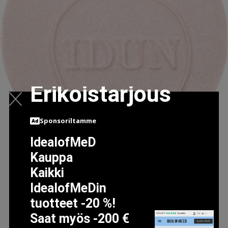
Erikoistarjous
Sponsoriltamme
IdealofMeD
Kauppa
IDUN PRESSED POWDER 3.5 GR NO. 522
Kaikki
24.99 EUR
IdealofMeDin
tuotteet -20 %!
Saat myös -200 €
LISÄTIETOJA