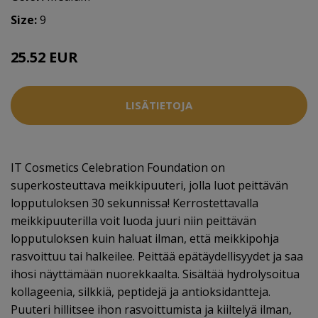
Size:
9
25.52 EUR
31.9 EUR
LISÄTIETOJA
IT Cosmetics Celebration Foundation on
superkosteuttava meikkipuuteri, jolla luot peittävän
lopputuloksen 30 sekunnissa! Kerrostettavalla
meikkipuuterilla voit luoda juuri niin peittävän
lopputuloksen kuin haluat ilman, että meikkipohja
rasvoittuu tai halkeilee. Peittää epätäydellisyydet ja saa
ihosi näyttämään nuorekkaalta. Sisältää hydrolysoitua
kollageenia, silkkiä, peptidejä ja antioksidantteja.
Puuteri hillitsee ihon rasvoittumista ja kiiltelyä ilman,