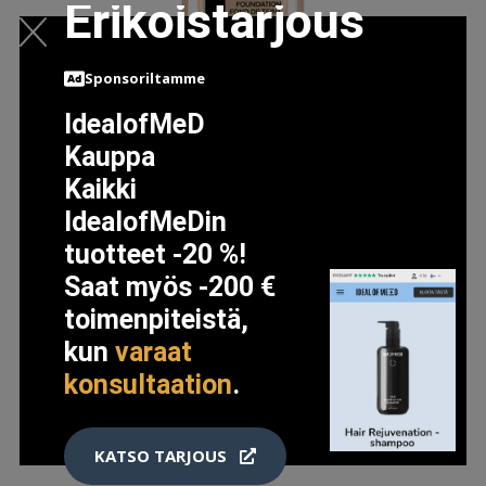
Erikoistarjous
Sponsoriltamme
IdealofMeD
Kauppa
MAYBELLINE NEW YORK SUPERSTAY ACTIVE WEAR
FOUNDATION LIGHT BISQUE
Kaikki
14.5 EUR
IdealofMeDin
tuotteet -20 %!
Saat myös -200 €
LISÄTIETOJA
toimenpiteistä,
kun
varaat
konsultaation
.
KATSO TARJOUS