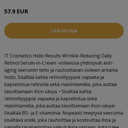
57.9 EUR
64.5 EUR
LISÄTIETOJA
IT Cosmetics Hello Results Wrinkle-Reducing Daily
Retinol Serum-in-Cream -voiteessa yhdistyvät anti-
aging seerumin teho ja rauhoittavan voiteen antama
hoito. Sisältää kahta retinolityyppiä: vapaata ja
kapseloitua retinolia sekä niasiiniamidia, joka auttaa
tasoittamaan ihon sävyä. • Sisältää kahta
retinolityyppiä: vapaata ja kapseloitua sekä
niasiiniamidia, joka auttaa tasoittamaan ihon sävyä•
Sisältää B5- ja E-vitamiinia. Nopeasti imeytyvä seerumia
sisältävä voide, joka rauhoittaa ja kosteuttaa ihoa ja
samalla tasapainottaa vaikutuksia vastaan, joita tulee