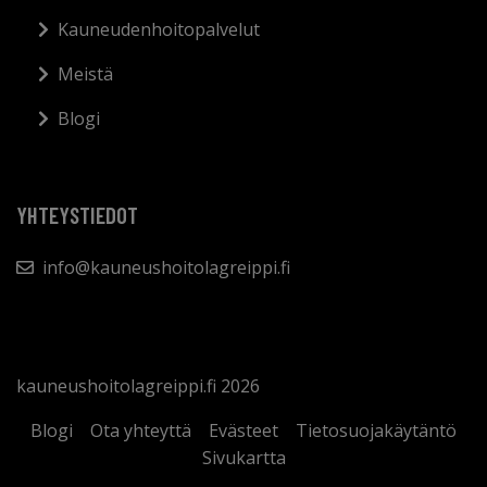
Kauneudenhoitopalvelut
Meistä
Blogi
YHTEYSTIEDOT
info@kauneushoitolagreippi.fi
kauneushoitolagreippi.fi 2026
Blogi
Ota yhteyttä
Evästeet
Tietosuojakäytäntö
Sivukartta