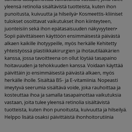
yleensä retinolia sisältävistä tuotteista, kuten ihon
punoitusta, kuivuutta ja hilseilyä• Kosmeettis-kliiniset
tulokset osoittavat vaikutukset ihon kiinteyteen,
juonteisiin sekä ihon epätasaisuuden näkyvyyteen•
Sopii päivittäiseen käyttöön ensimmäisestä päivästä
alkaen kaikille ihotyypeille, myös herkälle Kehitetty
yhteistyössä plastiikkakirurgien ja ihotautilääkärien
kanssa, jossa tavoitteena on ollut löytää tasapaino
hoitavuuden ja tehokkuuden kanssa. Voidaan käyttää
päivittäin jo ensimmäisestä päivästä alkaen, myös
herkälle iholle. Sisältää B5- ja E-vitamiinia. Nopeasti
imeytyvä seerumia sisältävä voide, joka rauhoittaa ja
kosteuttaa ihoa ja samalla tasapainottaa vaikutuksia
vastaan, joita tulee yleensä retinolia sisältävistä
tuotteista, kuten ihon punoitusta, kuivuutta ja hilseilyä.
Helppo lisätä osaksi päivittäistä ihonhoitorutiinia