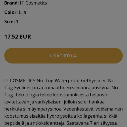
Brand:
IT Cosmetics
Color:
Lila
Size:
1
17.52 EUR
21.9 EUR
LISÄTIETOJA
IT COSMETICS No-Tug Waterproof Gel Eyeliner. No-
Tug Eyeliner on automaattinen silmänrajauskynä. No-
Tug -teknologia tekee koostumuksesta helposti
levitettävän ja värikylläisen, jolloin se ei hankaa
herkkää silmäympärysihoa. Vedenkestävä, voidemainen
koostumus sisältää hydrolysoitua kollageenia, silkkiä,
peptidejä ja antioksidantteja. Saatavana 7 eri sävyssä.