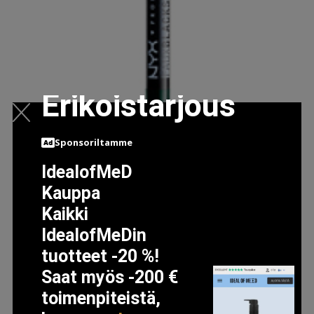
Erikoistarjous
Sponsoriltamme
FAUX BLACKS EYELINER, ONYX
IdealofMeD
7.16 EUR
9.94 EUR
Kauppa
Kaikki
LISÄTIETOJA
IdealofMeDin
tuotteet -20 %!
Saat myös -200 €
toimenpiteistä,