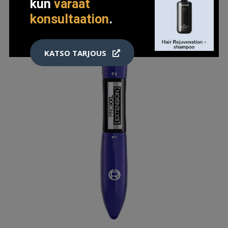
kun
varaat
konsultaation
.
KATSO TARJOUS