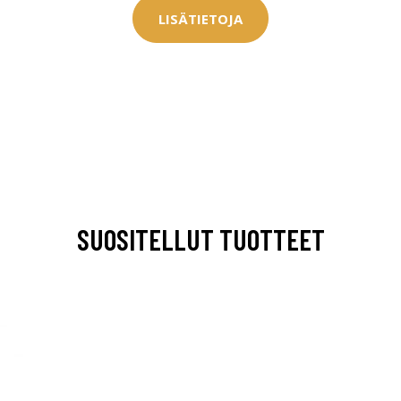
LISÄTIETOJA
SUOSITELLUT TUOTTEET
arjous
auppa
MeDin tuotteet -20 %!