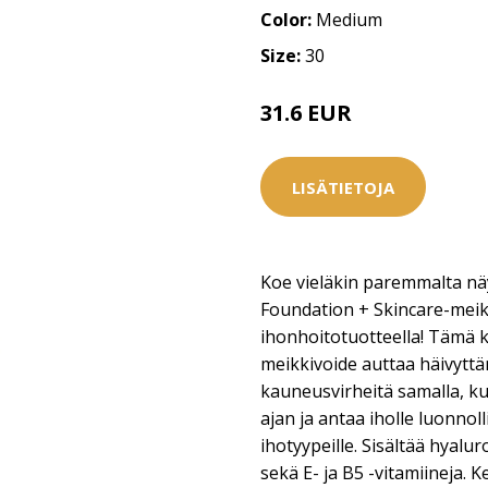
Color:
Medium
Size:
30
31.6 EUR
39.5 EUR
LISÄTIETOJA
Koe vieläkin paremmalta näy
Foundation + Skincare-meikk
ihonhoitotuotteella! Tämä k
meikkivoide auttaa häivytt
kauneusvirheitä samalla, k
ajan ja antaa iholle luonnoll
ihotyypeille. Sisältää hyalu
sekä E- ja B5 -vitamiineja. K