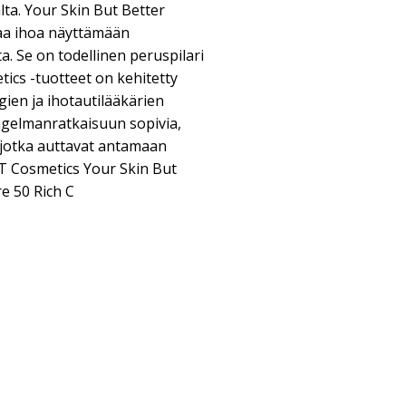
ta. Your Skin But Better
aa ihoa näyttämään
a. Se on todellinen peruspilari
ics -tuotteet on kehitetty
gien ja ihotautilääkärien
ngelmanratkaisuun sopivia,
 jotka auttavat antamaan
IT Cosmetics Your Skin But
e 50 Rich C