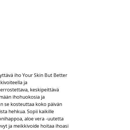
ttävä iho Your Skin But Better
ivoiteella ja
errostettava, keskipeittävä
ämään ihohuokosia ja
un se kosteuttaa koko päivän
ista hehkua. Sopii kaikille
ronihappoa, aloe vera -uutetta
evyt ja meikkivoide hoitaa ihoasi