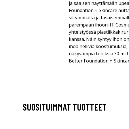
ja saa sen näyttämään upeal
Foundation + Skincare autt
sileämmältä ja tasaisemmalt
parempaan ihoon! IT Cosmet
yhteistyössä plastiikkakirur
kanssa. Näin syntyy ihon o
ihoa helliviä koostumuksia,
näkyvämpiä tuloksia.30 ml 
Better Foundation + Skincar
SUOSITUIMMAT TUOTTEET