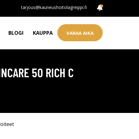
tarjous@kauneushoitolagreippi.fi
BLOGI
KAUPPA
VARAA AIKA
INCARE 50 RICH C
oiteet