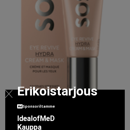
Erikoistarjous
Sponsoriltamme
SOS EYE REVIVE CREAM & MASK, 20ML
IdealofMeD
37.95 EUR
38.95 EUR
Kauppa