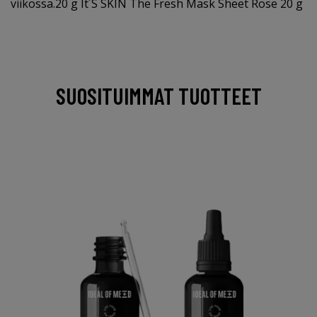
viikossa.20 g It´S SKIN The Fresh Mask Sheet Rose 20 g
SUOSITUIMMAT TUOTTEET