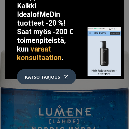
Kaikki
IdealofMeDin
LISÄTIETOJA
tuotteet -20 %!
Saat myös -200 €
toimenpiteistä,
kun
varaat
konsultaation
.
KATSO TARJOUS