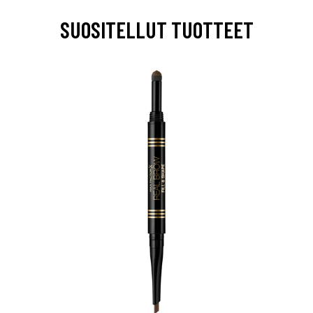
SUOSITELLUT TUOTTEET
arjous
auppa
MeDin tuotteet -20 %!