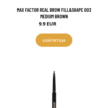
0 € toimenpiteistä, kun
varaat
MAX FACTOR REAL BROW FILL&SHAPE 003
.
MEDIUM BROWN
9.9 EUR
11.5 EUR
LISÄTIETOJA