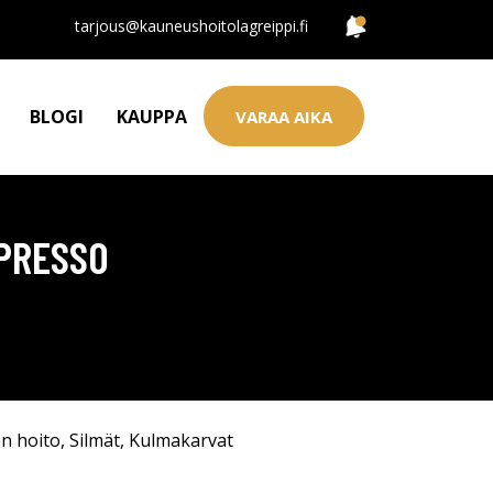
tarjous@kauneushoitolagreippi.fi
BLOGI
KAUPPA
VARAA AIKA
SPRESSO
n hoito
,
Silmät
,
Kulmakarvat