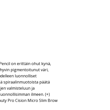
encil on erittäin ohut kynä,
hyvin pigmentoitunut väri,
udelleen luonnolliset
ää spiraalinmuotoista päätä
jen valmisteluun ja
luonnollisimman ilmeen. (+)
eauty Pro Cision Micro Slim Brow