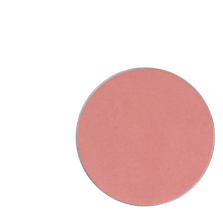
Erikoist
Sponsoriltamme
IdealofMeD K
Kaikki Idealof