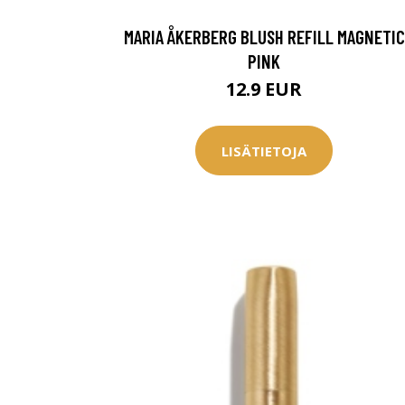
Saat myös -20
MARIA ÅKERBERG BLUSH REFILL MAGNETIC
konsultaation
PINK
12.9 EUR
KATSO TARJOUS
LISÄTIETOJA