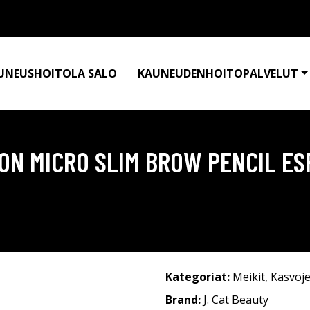
UNEUSHOITOLA SALO
KAUNEUDENHOITOPALVELUT
ION MICRO SLIM BROW PENCIL E
Kategoriat:
Meikit
,
Kasvoje
Brand:
J. Cat Beauty