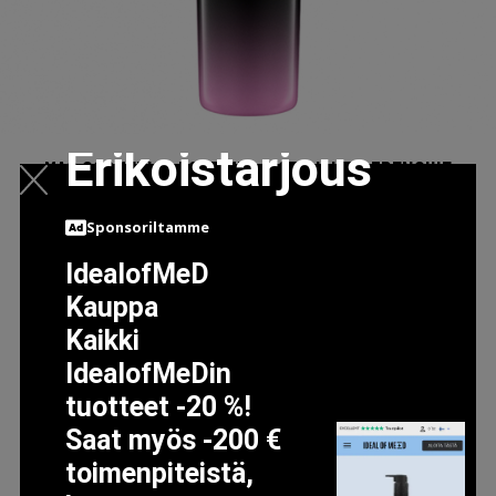
Erikoistarjous
MAC COSMETICS LOVE ME LIPSTICK HEY, FRENCHIE
21.5 EUR
27 EUR
Sponsoriltamme
IdealofMeD
LISÄTIETOJA
Kauppa
Kaikki
IdealofMeDin
tuotteet -20 %!
Saat myös -200 €
toimenpiteistä,