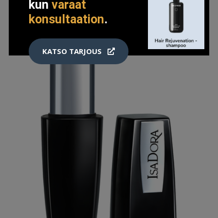
kun
varaat
konsultaation
.
KATSO TARJOUS