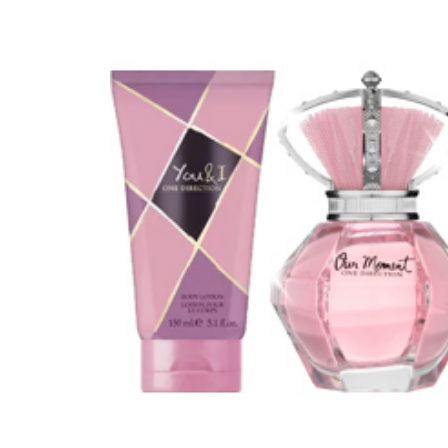
Erikoist
Sponsoriltamme
IdealofMeD K
Kaikki Idealof