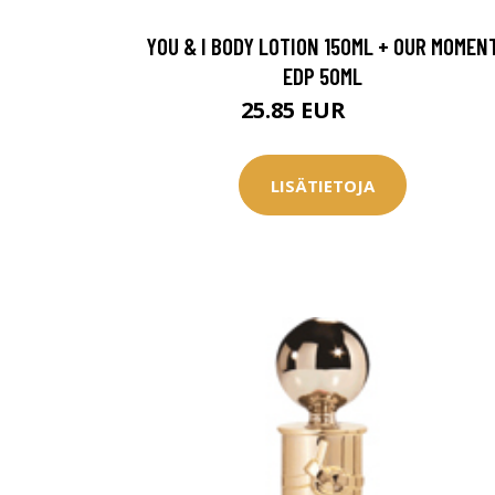
Saat myös -20
YOU & I BODY LOTION 150ML + OUR MOMEN
konsultaation
EDP 50ML
25.85 EUR
63.9 EUR
KATSO TARJOUS
LISÄTIETOJA