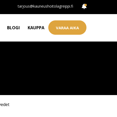
tarjous@kauneushoitolagreippi.fi
BLOGI
KAUPPA
VARAA AIKA
vedet