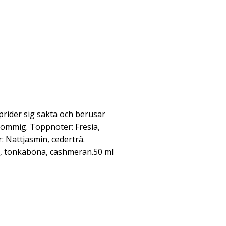
prider sig sakta och berusar
lommig. Toppnoter: Fresia,
: Nattjasmin, cederträ.
ng, tonkaböna, cashmeran.50 ml