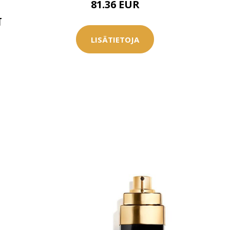
81.36 EUR
0 € toimenpiteistä, kun
varaat
T
.
LISÄTIETOJA