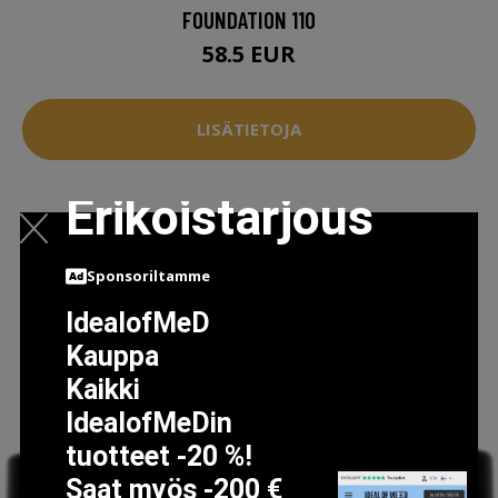
FOUNDATION 110
58.5 EUR
LISÄTIETOJA
Erikoistarjous
Sponsoriltamme
IdealofMeD
Kauppa
Kaikki
IdealofMeDin
tuotteet -20 %!
Saat myös -200 €