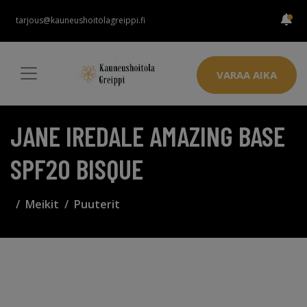
tarjous@kauneushoitolagreippi.fi
VARAA AIKA
JANE IREDALE AMAZING BASE
SPF20 BISQUE
Meikit
Puuterit