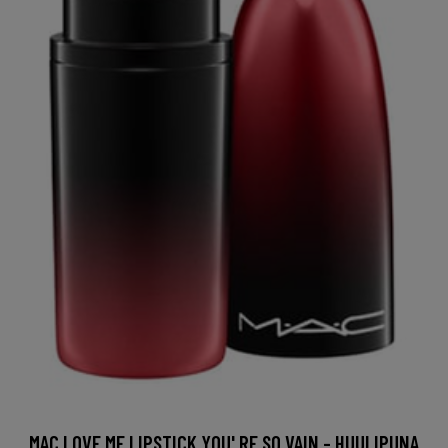
MAC LOVE ME LIPSTICK YOU' RE SO VAIN - HUULIPUNA