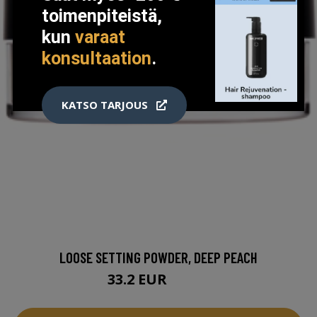
toimenpiteistä,
kun
varaat
konsultaation
.
KATSO TARJOUS
LOOSE SETTING POWDER, DEEP PEACH
33.2 EUR
41.95 EUR