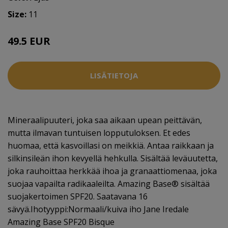
Size:
11
49.5 EUR
LISÄTIETOJA
Mineraalipuuteri, joka saa aikaan upean peittävän,
mutta ilmavan tuntuisen lopputuloksen. Et edes
huomaa, että kasvoillasi on meikkiä. Antaa raikkaan ja
silkinsileän ihon kevyellä hehkulla. Sisältää leväuutetta,
joka rauhoittaa herkkää ihoa ja granaattiomenaa, joka
suojaa vapailta radikaaleilta. Amazing Base® sisältää
suojakertoimen SPF20. Saatavana 16
sävyä.Ihotyyppi:Normaali/kuiva iho Jane Iredale
Amazing Base SPF20 Bisque